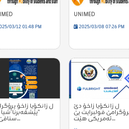
IMED
UNIMED
025/03/12 01:48 PM
2025/03/08 07:26 PM
ل زانکۆیا زاخۆ دێ
ل زانکۆیا زاخۆ پڕۆگر
رۆگرامێ فولبرایت یێ
پێشڤەبرنا شیان
ئەمریكی هێت...
ستافێ ئە...