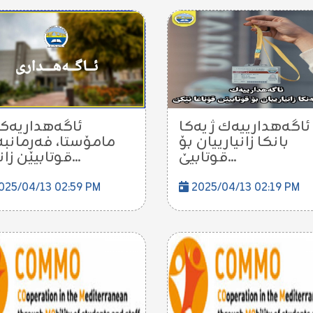
ئاگه‌هدارییه‌ك ژ یه‌كا
ئاگەهداریەک 
بانكا زانیارییان بۆ
مامۆستا، فەرمانبە
قوتابیێ...
قوتابیێن زانکۆ...
025/04/13 02:59 PM
2025/04/13 02:19 PM