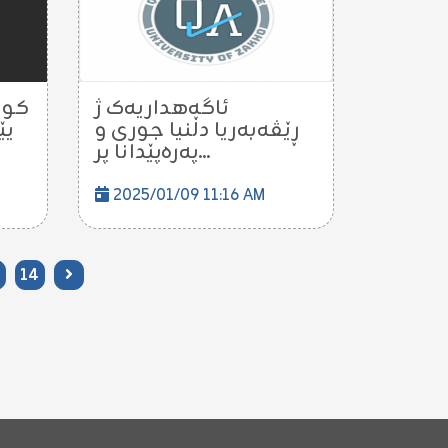
ئاگەهداریەک ژ
كور
ڕێڤەبەریا دڵنیا جوری و
یێ
پەرەپێدانا پر...
2025/01/09 11:16 AM
14