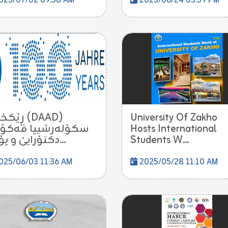
025/07/02 09:58 AM
2025/06/24 03:59 PM
ڕێك (DAAD)
University Of Zakho
سكۆلەرشیپا ڤەكۆلی
Hosts International
دكتۆرایێ و پۆس...
Students W...
025/06/03 11:36 AM
2025/05/28 11:10 AM