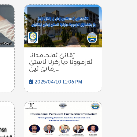
ژڤانێ ئەنجامدانا
ئەزموونا دیارکرنا ئاستێ
زمانێ ئین...
2025/04/10 11:06 PM