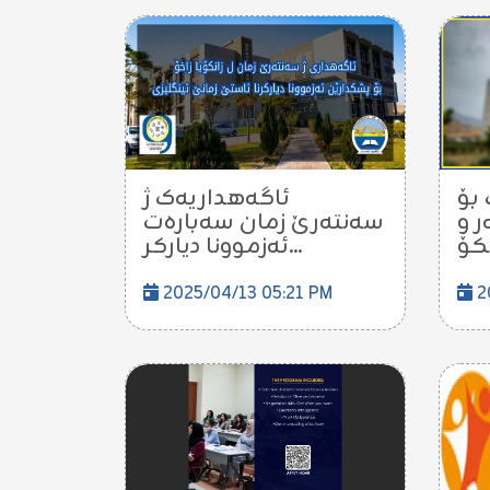
بۆ
ئاگەهداریەک ژ
ر و
سەنتەرێ زمان سەبارەت
ئەزموونا دیارکر...
2025/04/13 05:21 PM
2