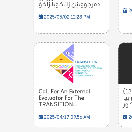
دەرچوویێن زانکۆیا زاخۆ
2
2025/05/02 12:28 PM
Call For An External
ل زانکۆیا زاخۆ دێ (١٢٧)
Evaluator For The
ييا
TRANSITION...
2025/04/17 09:56 AM
2