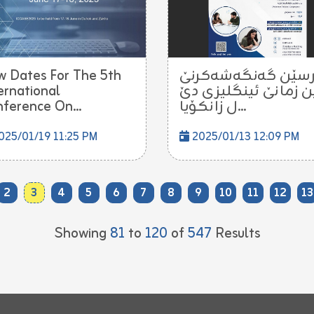
 Dates For The 5th
سێن گەنگەشەکرنێ
ernational
ن زمانێ ئینگلیزی دێ
ference On...
ل زانکۆیا...
25/01/19 11:25 PM
2025/01/13 12:09 PM
2
3
4
5
6
7
8
9
10
11
12
13
Showing
81
to
120
of
547
Results