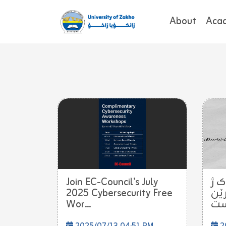
About
Aca
Join EC-Council’s July
 ژ
2025 Cybersecurity Free
رێن
Wor...