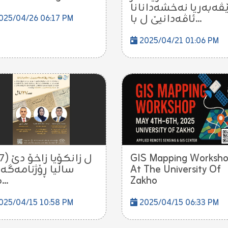
ڤەبەریا نەخشەدانانا
ئاڤەدانیێ ل با...
025/04/26 06:17 PM
2025/04/21 01:06 PM
GIS Mapping Worksh
ساڵیا ڕۆژنامه‌گه‌ر
At The University Of
كور...
Zakho
025/04/15 10:58 PM
2025/04/15 06:33 PM