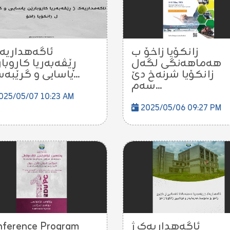
زانكۆیا زاخۆ ب
ئاگەهداریەک
هەماهەنگی لگەل
ڕێڤەبەریا کاروبا
زانكۆیا شرنەخ دێ
یاسایی و گرێبەست...
سەم...
025/05/07 10:23 AM
2025/05/06 09:27 PM
nference Program
ئاگەهداریەک ژ