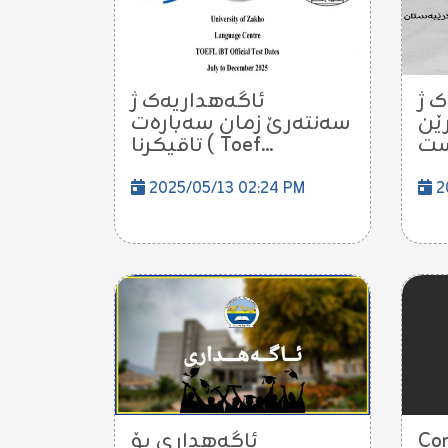
 ژ
ئاگەهداریەک ژ
رێن
سەنتەرێ زمان سەبارەت
تاقیکرنا ( Toef...
2025/05/13 02:24 PM
2
ئاگەهداری بۆ
Co