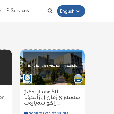
e
E-Services
English
ئاگەهداریەک ژ
سەنتەرێ زمان ل زانکۆیا
زاخۆ سەبارەت...