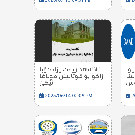
2025/07/13 04:51 PM
2
خراوا
ئاگەهداریەک ژ زانکۆیا
نا
زاخۆ بۆ قوتابیێن قوناغا
ئێکێ
2025/06/14 02:09 PM
2