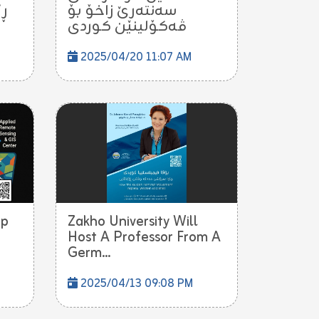
سەنتەرێ زاخۆ بۆ
ڕێ
ڤەکۆلینێن کوردی
2025/04/20 11:07 AM
op
Zakho University Will
Host A Professor From A
Germ...
2025/04/13 09:08 PM