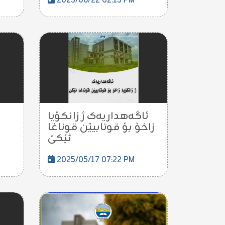
2025/06/22 02:15 PM
ئاگەهداریەک ژ زانکۆیا
زاخۆ بۆ قوتابیێن قوناغا
ئێکێ
2025/05/17 07:22 PM