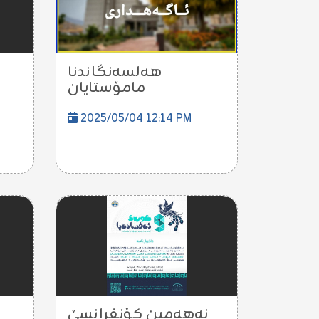
هەلسەنگاندنا
مامۆستایان
2025/05/04 12:14 PM
نەهەمین کۆنفرانسێ