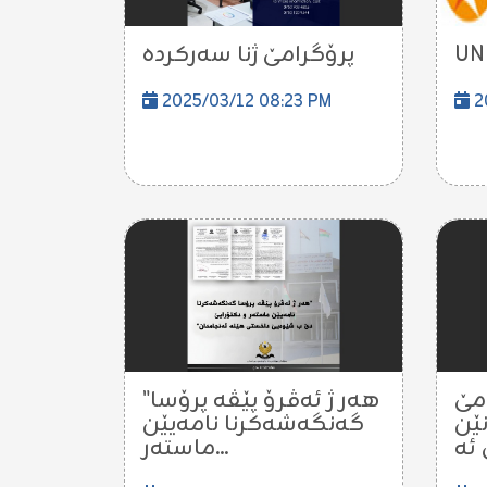
پرۆگرامێ ژنا سەركردە
UN
2025/03/12 08:23 PM
2
امێ
"هەر ژ ئەڤرۆ پێڤە پرۆسا
"ێن
گەنگەشەکرنا نامەیێن
ماستەر...