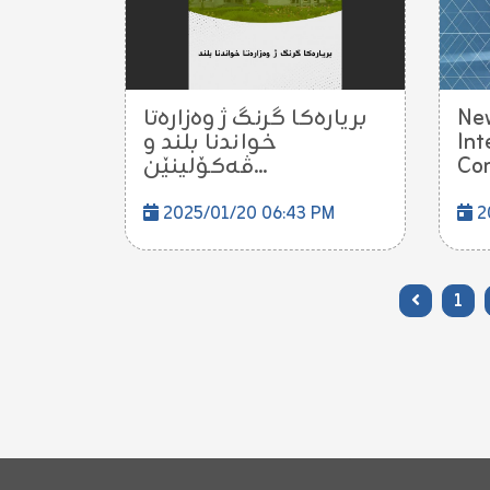
بریارەکا گرنگ ژ وەزارەتا
New
خواندنا بلند و
Int
ڤەکۆلینێن...
Con
2025/01/20 06:43 PM
20
1