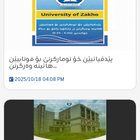
پێدڤیاتیێن خۆ تومارکرنێ بۆ قوتابیێن
هاتینە وەرگرتن...
2025/10/18 04:08 PM