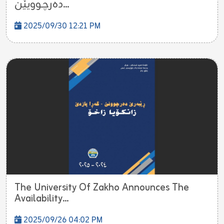
دەرچوویێن...
2025/09/30 12:21 PM
The University Of Zakho Announces The
Availability...
2025/09/26 04:02 PM