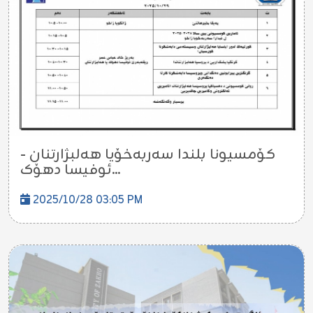
کۆمسیونا بلندا سەربەخۆیا هەلبژارتنان -
ئوفیسا دهۆک...
2025/10/28 03:05 PM