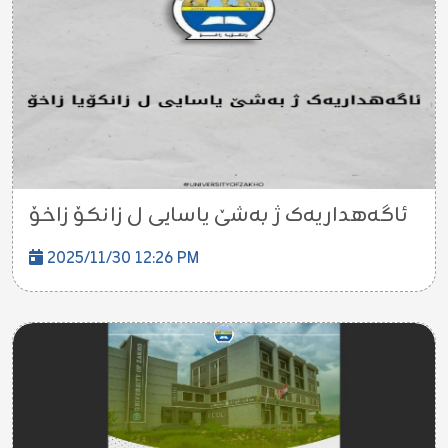
ئاگەهداریەک ژ بەشێ یاسایی ل زانکۆ زاخۆ
2025/11/30 12:26 PM