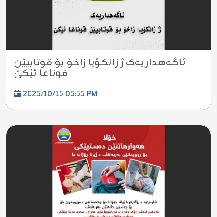
ئاگەهداریەک ژ زانکۆیا زاخۆ بۆ قوتابیێن
قوناغا ئێکێ
2025/10/15 05:55 PM