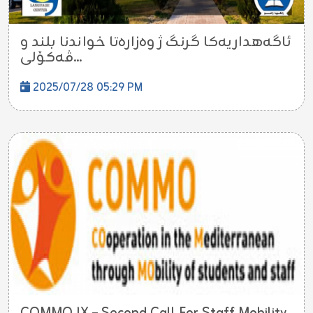
ئاگەهداریەکا گرنگ ژ وەزارەتا خواندنا بلند و
ڤەکۆلی...
2025/07/28 05:29 PM