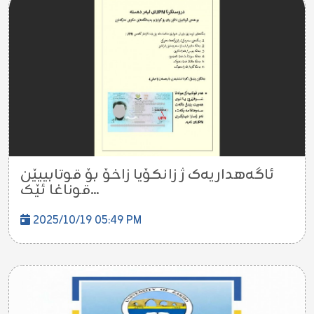
ئاگەهداریەک ژ زانکۆیا زاخۆ بۆ قوتابییێن
قوناغا ئێک...
2025/10/19 05:49 PM