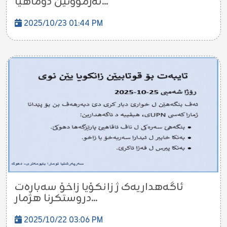
ئەزموونێن دوماهیا...
2025/10/23 01:44 PM
ئاگەهداریەک ژ زانکۆیا زاخۆ سەبارەت
دروستکرنا هژمار...
2025/10/22 03:06 PM