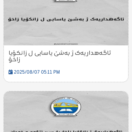
ئاگەهداریەک ژ بەشێ یاسایی ل زانکۆیا
زاخۆ
2025/08/07 05:11 PM