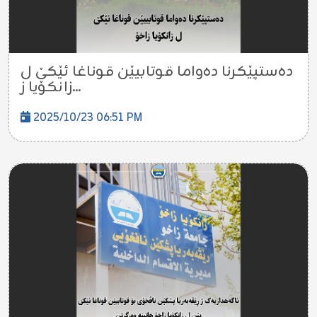
دەستپێکرنا دەواما قوتابیێن قوناغا ئێکێ ل
زانکۆیا ز...
2025/10/23 06:51 PM