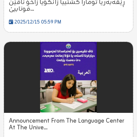
ڕێڤەبەریا تومارا گشتییا زانکۆیا زاخۆ ناڤێن
قوتابیێ...
2025/12/15 05:59 PM
Announcement From The Language Center
At The Unive...