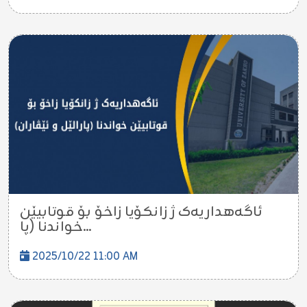
ئاگەهداریەک ژ زانکۆیا زاخۆ بۆ قوتابیێن
خواندنا (پا...
2025/10/22 11:00 AM