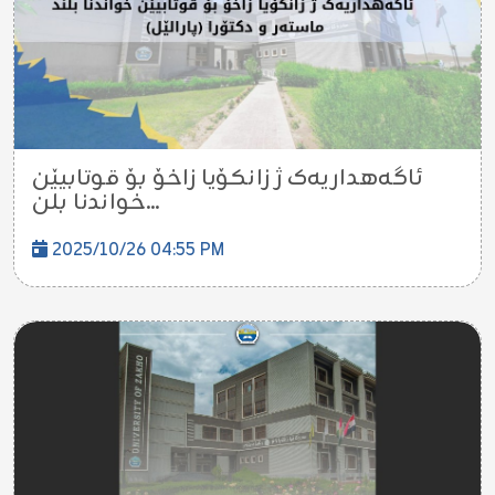
ئاگەهداریەک ژ زانکۆیا زاخۆ بۆ قوتابیێن
خواندنا بلن...
2025/10/26 04:55 PM