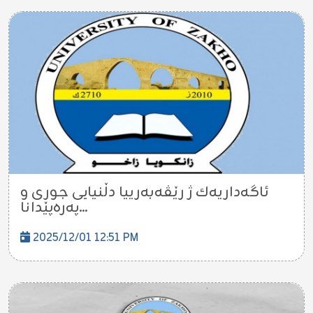
ئاگەداریەك ژ رێڤەبەرییا دڵنیایی جوری و
پەرەپێدانا...
2025/12/01 12:51 PM