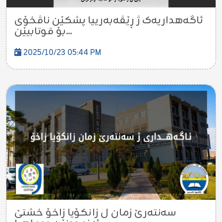
ئاگەهداریەک ژ ڕێڤەبەرییا پشکێن ناڤخۆی
بۆ قوتابیێن...
2025/10/23 05:44 PM
سەنتەرێ زمان ل زانکۆیا زاخۆ خشتێ