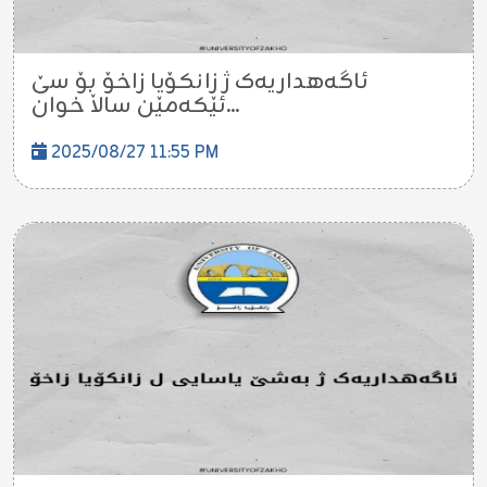
ئاگەهداریەک ژ زانکۆیا زاخۆ بۆ سێ
ئێکەمێن ساڵا خوان...
2025/08/27 11:55 PM