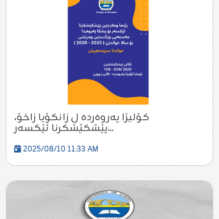
کۆلیژا پەروەردە ل زانکۆیا زاخۆ،
پێشکێشکرنا ئێکسەر...
2025/08/10 11:33 AM