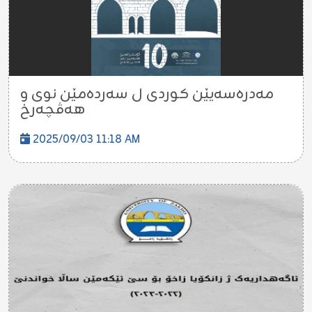
مەدرەسەیێن کوردی ل سەردەمێن نوی و
هەڤچەرخ
2025/09/03 11:18 AM