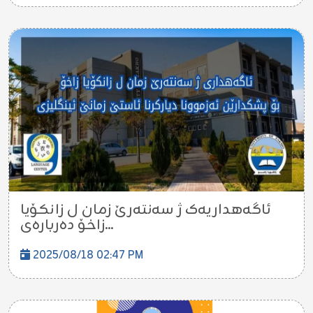
ئاگەهداریەک ژ سەنتەرێ زمان ل زانکۆیا
زاخۆ دەربارەی...
2025/08/18 02:47 PM