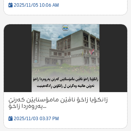
2025/11/05 10:06 AM
زانکۆیا زاخۆ ناڤێن مامۆستایێن کەرتێ
پەروەردا زاخۆ...
2025/11/03 03:37 PM