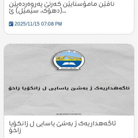
ناڤێن مامۆستایێن کەرتێ پەروەردەیێن
(دهۆک، سێمێل) ئ...
2025/11/15 07:08 PM
ئاگەهداریەک ژ بەشێ یاسایی ل زانکۆیا
زاخۆ