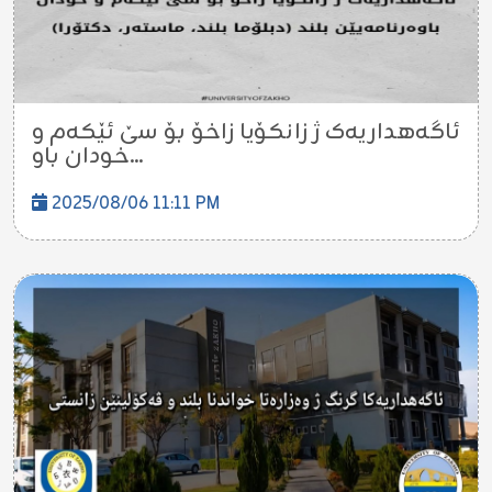
ئاگەهداریەک ژ زانکۆیا زاخۆ بۆ سێ ئێکەم و
خودان باو...
2025/08/06 11:11 PM