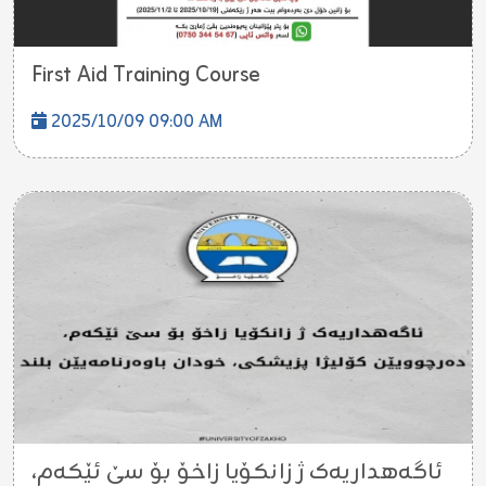
First Aid Training Course
2025/10/09 09:00 AM
ئاگەهداریەک ژ زانکۆیا زاخۆ بۆ سێ ئێکەم،