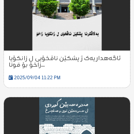
ئاگەهداریەک ژ پشکێن ناڤخۆیی ل زانکۆیا
زاخۆ بۆ قوتا...
2025/09/04 11:22 PM