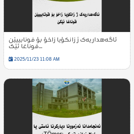
ئاگەهداریەک ژ زانکۆیا زاخۆ بۆ قوتابییێن
قوناغا ئێک...
2025/11/23 11:08 AM