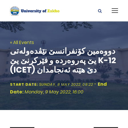
« All Events
دووه‌مین كۆنفرانسێ نێڤده‌وله‌تى
یێ په‌روه‌رده‌ و فێركرنێ یێ K-12
(ICET) دێ هێته‌ ئه‌نجامدان
-
End
START DATE:
SUNDAY, 8 MAY 2022, 09:22
Date:
Monday, 9 May 2022, 16:00