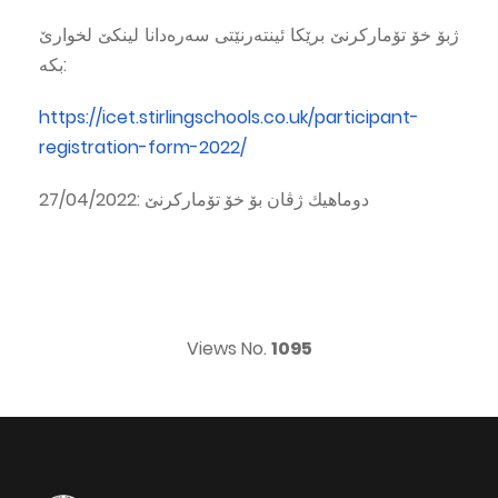
ژبۆ خۆ تۆماركرنێ برێكا ئینته‌رنێتى سه‌ره‌دانا لینكێ لخوارێ
بكه‌:
https://icet.stirlingschools.co.uk/participant-
registration-form-2022/
دوماهیك ژڤان بۆ خۆ تۆماركرنێ :27/04/2022
Views No.
1095