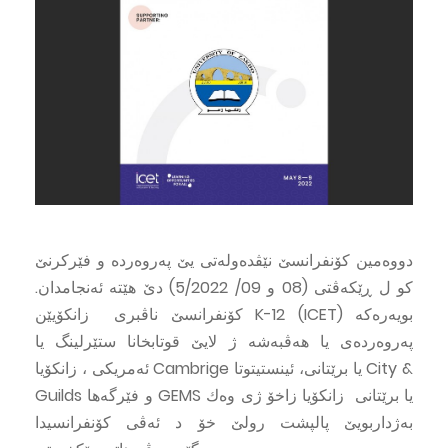
دووه‌مین كۆنفرانسێ نێڤده‌وله‌تى یێ په‌روه‌رده‌ و فێركرنێ
كو ل ڕێكه‌ڤتى (08 و 09/ 5/2022) دێ هێته‌ ئه‌نجامدان.
كۆنفرانسێ ناڤبرى زانكۆیێن K-12 (ICET) بویه‌ره‌كه‌
په‌روه‌رده‌ى یا هه‌ڤبه‌شه‌ ژ لایێ قوتابخانا ستێرلینگ یا
ئه‌مریكى ، زانكۆیا Cambrige یا برێتانى، ئینستیتوتا City &
Guilds و فێرگه‌ها GEMS یا برێتانى زانكۆیا زاخۆ ژى وه‌ك
به‌ژداربویێ پالپشت رولێ خۆ د ئه‌ڤى كۆنفرانسیدا