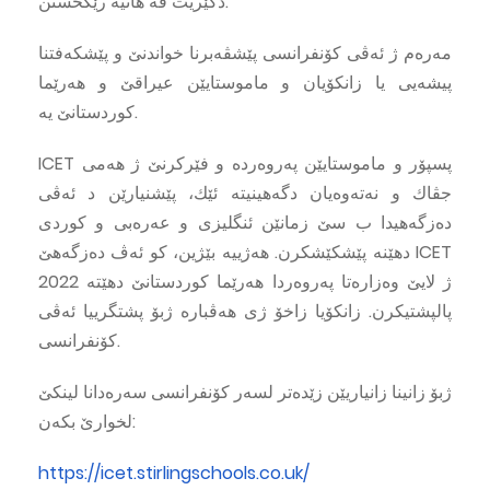
دگێریت ڤه‌ هاتیه‌ رێكخستن.
مه‌ره‌م ژ ئه‌ڤى كۆنفرانسى پێشڤه‌برنا خواندنێ و پێشكه‌فتنا
پیشه‌یى یا زانكۆیان و ماموستایێن عیراقێ و هه‌رێما
كوردستانێ یه‌.
ICET پسپۆر و ماموستایێن په‌روه‌رده‌ و فێركرنێ ژ هه‌مى
جڤاك و نه‌ته‌وه‌یان دگه‌هینیته‌ ئێك، پێشنیارێن د ئه‌ڤى
ده‌زگه‌هیدا ب سێ زمانێن ئنگلیزى و عه‌ره‌بى و كوردى
دهێنه‌ پێشكێشكرن. هه‌ژییه‌ بێژین، كو ئه‌ڤ ده‌زگه‌هێ ICET
2022 ژ لایێ وه‌زاره‌تا په‌روه‌ردا هه‌رێما كوردستانێ دهێته‌
پالپشتیكرن. زانكۆیا زاخۆ ژى هه‌ڤباره‌ ژبۆ پشتگرییا ئه‌ڤى
كۆنفرانسى.
ژبۆ زانینا زانیاریێن زێده‌تر لسه‌ر كۆنفرانسى سه‌ره‌دانا لینكێ
لخوارێ بكه‌ن:
https://icet.stirlingschools.co.uk/