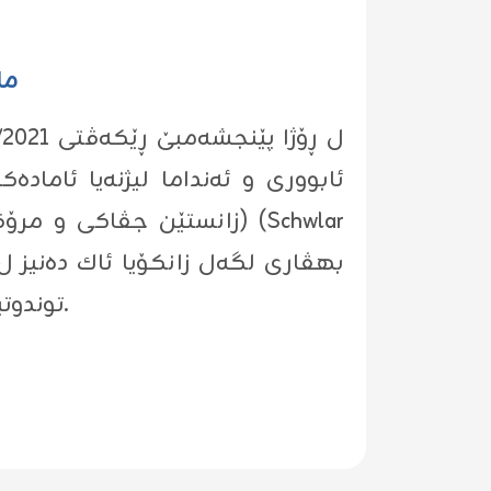
ما
ئابوورى و ئه‌نداما لیژنه‌یا ئاماد
زانستێن جڤاكى و م (Schwlar
توندوتیژییا لسه‌ر ژنێ دهێته‌ كرن و سه‌رنج كێشا سه‌ر پشكداربوونا ژنێ د بریاراندا و ئاشتییا وێ.