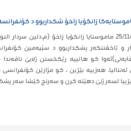
موستایه‌كا زانكۆیا زاخۆ شكداربوو د كۆنفرانسه‌كێ
ل ڕۆژا پێنجشه‌مبێ ڕێكه‌ڤتى 25/11/2021 ماموستایا زانكۆیا زاخۆ 
ه‌كار و ئاخڤتنكه‌ر پشكداربوو د سێیه‌مین كۆنفرانس
رۆڤایه‌تى)ئه‌وا كو هاتییه‌ رێكخستن ژلایێ ناڤه‌ندا 