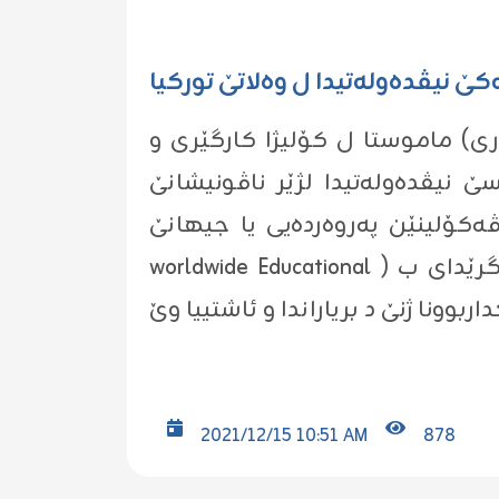
 نیڤده‌وله‌تیدا ل وه‌لاتێ توركیا
(م.دلین سردار النوری) ماموستا ل كۆلیژا كارگێرى و
ێ نیڤده‌وله‌تیدا لژێر ناڤونیشانێ
(ڤه‌كۆلینێن په‌روه‌رده‌یى یا جیهانێ
worldwide Educational ) بهڤارى لگه‌ل زانكۆیا ئاك ده‌نیز ل ئه‌نتالیا. هه‌ژییه‌ بێژین ، كو مژارێن كۆنفرانسى گرێداى ب
2021/12/15 10:51 AM
878