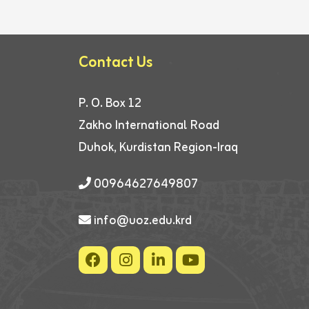
Contact Us
P. O. Box 12
Zakho International Road
Duhok, Kurdistan Region-Iraq
00964627649807
info@uoz.edu.krd