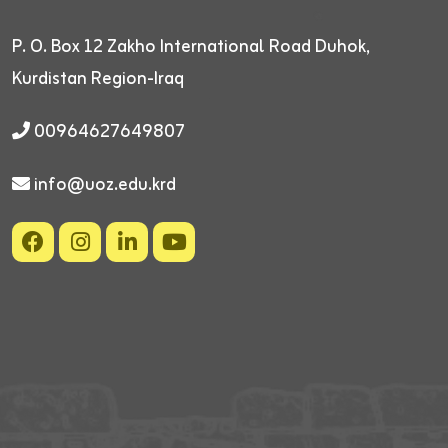
P. O. Box 12
Zakho International Road
Duhok,
Kurdistan Region-Iraq
00964627649807
info@uoz.edu.krd