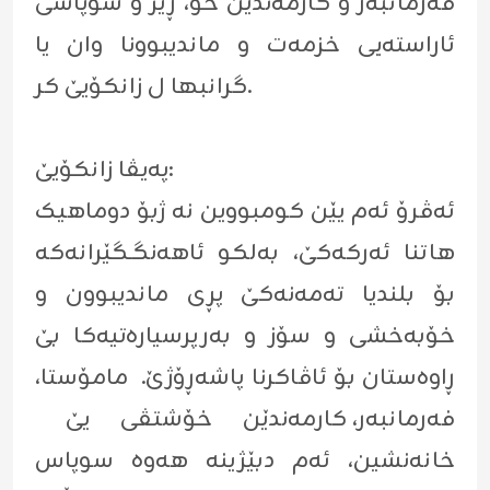
فەرمانبەر و کارمەندێن خۆ، ڕێز و سوپاسی
ئاراستەیی خزمەت و ماندیبوونا وان یا
گرانبها ل زانكۆیێ کر.
پەیڤا زانکۆیێ:
ئەڤرۆ ئەم یێن کومبووین نە ژبۆ دوماهیک
هاتنا ئەرکەکێ، بەلکو ئاهەنگـگێرانەکە
بۆ بلندیا تەمەنەکێ پڕی ماندیبوون و
خۆبەخشی و سۆز و بەرپرسیارەتیەکا بێ
ڕاوەستان بۆ ئاڤاکرنا پاشەڕۆژێ. مامۆستا،
فەرمانبەر، کارمەندێن خۆشتڤی یێ
خانەنشین، ئەم دبێژینە هەوە سوپاس