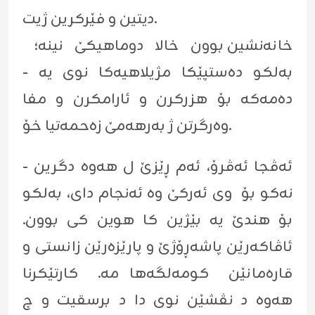
دیتین و فێرکرین ژیت.
خانەنشین بوون خالا دوماهیکێ نینە؛
بەلکو دەستپێکا مژیلاهیەکا نوی یە -
دەمەکە بۆ هزرکرن و ئارامکرن و مفا
وەرگرتن ژ بەرهەمێ زەحمەتیا خۆ.
ئەڤجا ئەڤرۆ، ئەم ڕێزێ ل هەوە دگرین -
نەکو بۆ وی ئەرکێ وە ئەنجام دای، بەلکو
بۆ هندێ یە بێژین کا هوین کی بوون.
ئاڤاکەرێن پاشەڕۆژێ و پارێزەرێن زانستی و
قارەمانێن کومەلگەها مە. کارتێکرنا
هەوە د نڤشێن نوی دا د برسقیت و چ