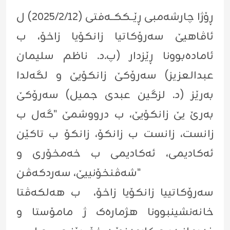
ڕۆژا چارشەمبی ڕێــککــەفتی (٢٠٢٥/٢/١٢) ل
ئاڤاهیێ سەرۆکاتیا زانکۆیا زاخۆ، ب
ئامادەبوونا ڕێزدار (پ.د. ناظم سليمان
عبدالعزيز) سەرۆکێ زانکۆیێ و لگەلدا
بەرێز (د. لزگین عبدی جمیل) سەرۆکێ
بەرێ یێ زانکۆیێ، ب درووشمێ "گه‌ل ب
زانست، زانست ب زانكۆ، زانكۆ ب تاكێن
ئه‌كاديمى، ئه‌كاديمى ب خه‌مخۆرى و
شه‌ڤنخۆنييێ، سه‌ردكه‌ڤن"
سه‌رۆكاتييا زانكۆيا زاخۆ، ب هەلكەڤتا
خانەنشینبوونا هژمارەک ژ مامۆستا و