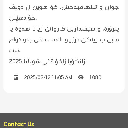
جوان و ئیلهامبەخش، کۆ هوین ل دویڤ
خۆ دهێلن.
پیرۆزە، و هیڤیدارین کاروانێ ژیانا هەوە یا
مایی ب ژیەکێ درێژ و لەشساخی بەردەوام
بیت.
زانکۆیا زاخۆ ١٢ـی شوباتا ٢٠٢٥
2025/02/12 11:05 AM
1080
Contact Us