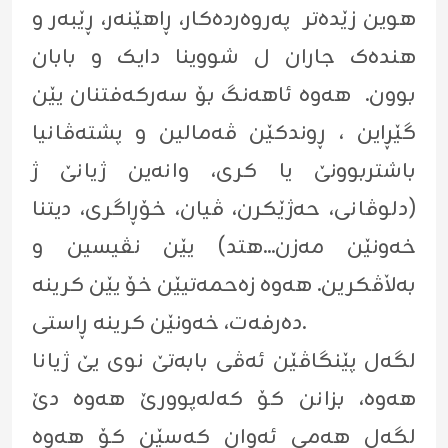
هوین زێدەتر پەروەردەکار، ڕاهێنەر، ڕێبەر و
هندەک جاران ل شووینا دایک و بابان
بوون. هەوە ئاهەنگ بۆ سەرکەفتنان یێن
گێڕاین ، ڕوندکێن ڤەمالین و پشتەڤانیا
باشتربوونێ یا کری، وانەین ژیانێ ژ
(دلوڤانی، حەژێکرن، ڤیان، خۆڕاگری، دیتنا
خەونێن مەزن...هتد) یێن نڤیسین و
بەڵاڤکرین. هەوە زەحمەتیێن خۆ یێن کرینە
دەرفەت، خەونێن کرینە ڕاستی.
لگەل پێنگاڤێن ئەڤی بابەتێ نوی یێ ژیانا
هەوە، بزانن کۆ کەلەپوورێ هەوە دێ
لگەل هەمی ئەوان کەسێن کۆ هەوە