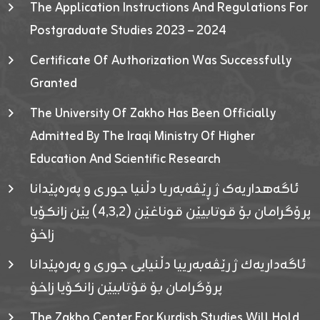
The Application Instructions And Regulations For
Postgraduate Studies 2023 – 2024
Certificate Of Authorization Was Successfully
Granted
The University Of Zakho Has Been Officially
Admitted By The Iraqi Ministry Of Higher
Education And Scientific Research
ئاگەهداریەک ژ ڕێڤەبەریا دڵنیا جوری و پەرەپێدانا
پرۆگرامان بۆ قوتابیێن قوناغێن (٤٫٣٫٢) یێن زانکۆیا
زاخۆ
ئاگەداریەك ژ رێڤەبەرییا دڵنیایی جوری و پەرەپێدانا
پرۆگرامان بۆ قۆتابیێن زانکۆیا زاخۆ
The Zakho Center For Kurdish Studies Will Hold