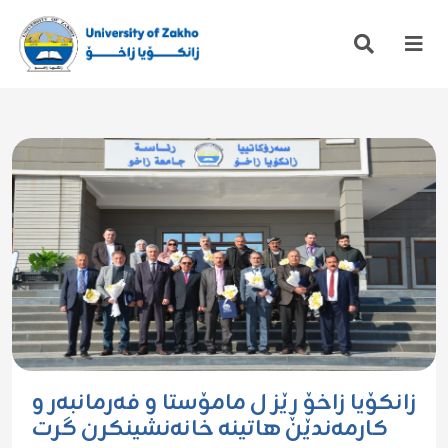
زانکۆیا زاخۆ ڕێز ل مامۆستا و فەرمانبەر و
کارمەندێن هاتینە خانەنشینکرن گرت