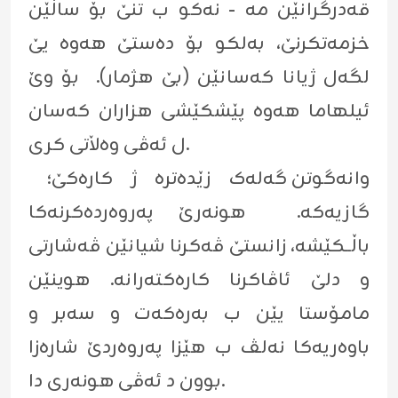
قەدرگرانێن مە - نەکو ب تنێ بۆ ساڵێن
خزمەتکرنێ، بەلکو بۆ دەستێ هەوە یێ
لگەل ژیانا کەسانێن (بێ هژمار). بۆ وێ
ئیلهاما هەوە پێشکێشی هزاران کەسان
ل ئەڤی وەڵاتی کری.
وانەگوتن گەلەک زێدەترە ژ کارەکێ؛
گازیەکە. هونەرێ پەروەردەکرنەکا
باڵــکێشە، زانستێ ڤەکرنا شیانێن ڤەشارتی
و دلێ ئاڤاکرنا کارەکتەرانە. هوینێن
مامۆستا یێن ب بەرەکەت و سەبر و
باوەریەکا نەلڤ ب هێزا پەروەردێ شارەزا
بوون د ئەڤی هونەری دا.