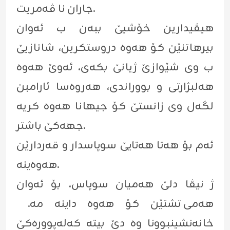
جاران نا ڤەمریت.
هیڤیدارین خۆشیێ ببەن ب ئەوان
بیرهاتنێن کۆ هەوە دروستکرین، شانازیێ
ب وی شێوازێ ژیانێ بکەی، ئەوێ هەوە
هەلبژارتی و بووراندی، هەروەسا ئارامبن
لگەل وی زانستێ کۆ جیهانا هەوە کریە
جهەکێ باشتر.
ئەم بۆ هەتا هەتایێ سوپاسدار و قەردارێن
هەوەینە.
ژ نیڤا دلێ هەمیان سوپاس، بۆ ئەوان
هەمی تشتێن کۆ هەوە داینە مە.
خانەنشینبوونا وە دێ بیتە کەلەپوورەکێ