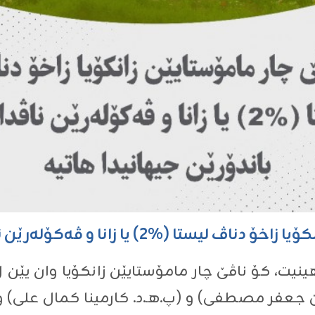
یا زانا و ڤەکۆلەرێن ناڤدار ب باندۆرێن جیهانیدا هاتیە
یت، کۆ ناڤێ چار مامۆستایێن زانکۆیا وان یێن ل 
 جعفر مصطفی) و (پ.هـ.د. کارمینا کمال علی) و (