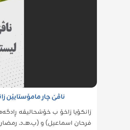
ناڤێ چار مامۆستایێن زانکۆیا زاخۆ دناڤ لیستا (%2) 
زانکۆیا زاخۆ ب خۆشحالیڤە ڕادگەهین
فرحان اسماعیل) و (پ.هـ.د. رمضان