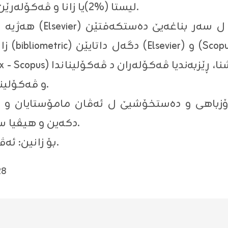
لیستا (%2)یا زانا و ڤەکۆلەرێن ناڤدار ب باندۆرێن جیهانیدا هاتیە.
هەژیە بێژین؛ ئەڤ لی
زانستی
و ڤەکۆلینێن سەربەخۆ یێن ڤەکۆلەران... هتد.
پیرۆزباهی و دەستخۆشیێ ل ئەڤان مامۆستایان و
دکەین و هیڤیا سەرکەفتنێ بۆ دخازین، سەرفەرازبن.
بۆ زانین: ئەڤ لیستە بۆ ساڵا (٢٠٢٣-٢٠٢٤) بوویە.
28