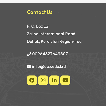
Contact Us
P. O. Box 12
Zakho International Road
Duhok, Kurdistan Region-Iraq
00964627649807
info@uoz.edu.krd