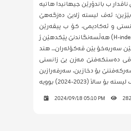
ستە ژلایێ دەزگەهێ (Elsevier) و زانکۆیا (ستانفورد)ـیا ئەمریکی ل سەر بناغەیێ دەستکەفتێن
 و ئەکادیمی، کۆ ب پیڤەرێن (bibliometric) دگەل داتایێن (Elsevier) و (Scopus) پێکڤە هاتینە گرێدان، پیڤەرێن
هەڵسەنگاندنێ پێکدهێن ژ (H-index - Scopus) فاکتەرێن کاریگەریێ، هژمارا سایتشنا، ڕێزبەندیا ڤەکۆلەران د ڤەکۆلیناندا
 ڤی دەستکەفتێ مەزن یێ زانستی
2024/09/18 05:10 PM
28