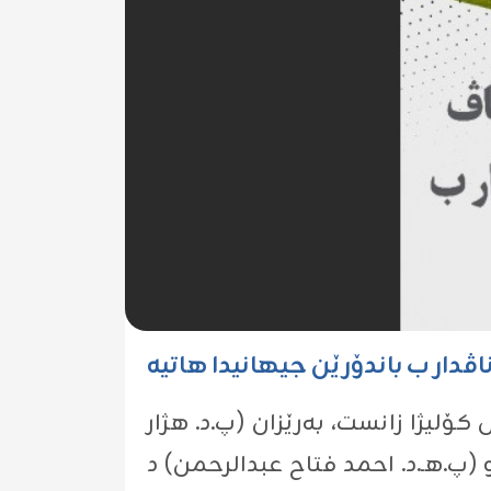
کۆلیژا زانست، بەرێزان (پ.د. هژار
پ.هـ.د. احمد فتاح عبدالرحمن) د