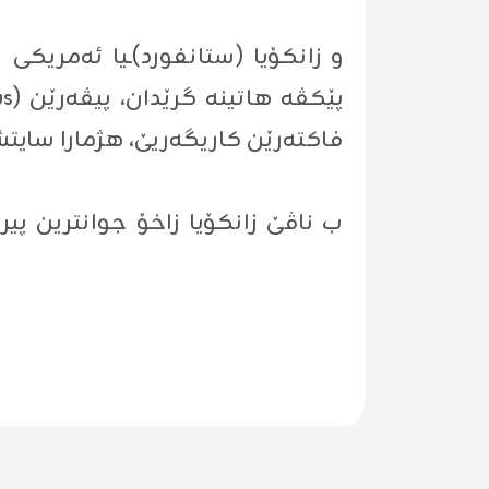
ب ناڤێ زانکۆیا زاخۆ جوانترین 