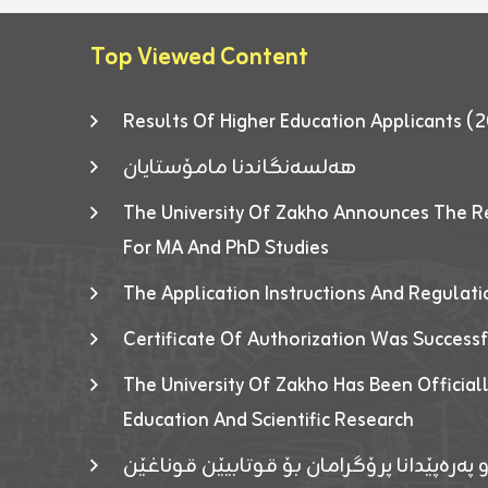
Top Viewed Content
Results Of Higher Education Applicants
هەلسەنگاندنا مامۆستایان
The University Of Zakho Announces The R
For MA And PhD Studies
The Application Instructions And Regulat
Certificate Of Authorization Was Success
The University Of Zakho Has Been Officiall
Education And Scientific Research
 پەرەپێدانا پرۆگرامان بۆ قوتابیێن قوناغێن