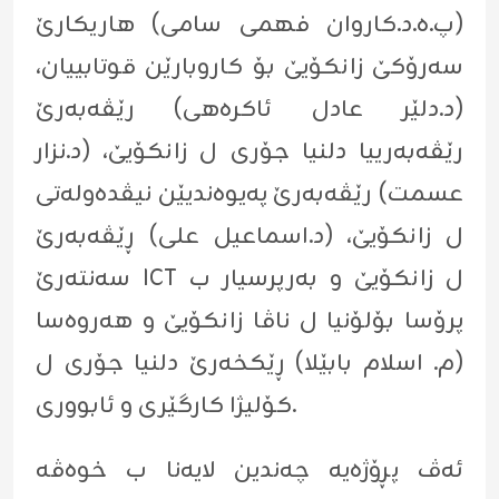
(پ.ھ.د.کاروان فھمی سامی) هاریكارێ
سه‌رۆكێ زانكۆیێ بۆ كاروبارێن قوتابییان،
(د.دلێر عادل ئاكره‌هى) رێڤه‌به‌رێ
رێڤه‌به‌رییا دلنیا جۆرى ل زانكۆیێ، (د.نزار
عسمت) رێڤه‌به‌رێ په‌یوه‌ندیێن نیڤده‌وله‌تى
ل زانكۆیێ، (د.اسماعیل على) ڕێڤه‌به‌رێ
سه‌نته‌رێ ICT ل زانكۆیێ و به‌رپرسیار ب
پرۆسا بۆلۆنیا ل ناڤا زانكۆیێ و هه‌روه‌سا
(م. اسلام بابێلا) ڕێكخه‌رێ دلنیا جۆرى ل
كۆلیژا كارگێرى و ئابوورى.
ئەڤ پڕۆژەیە چەندین لایەنا ب خوەڤە