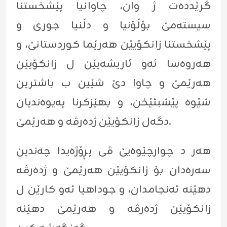
گرێددەت ژ وان، چاوانیا پێشخستنا
سیستەمێ بۆڵۆنیا و دڵنیا جوری و
پێشخستنا زانکۆیێن ھەرێما کوردستانێ، و
ھەروەسا ئەو ئاریشەیێن ل زانکۆیێن
ھەرێمێ و چاوا دێ شێین ب باشترین
شێوە پێشبئێخن، و بھێزکرنا پەیوەندیان
دگەل زانکۆیێن ژدەرڤە و ھەرێمێ.
ھەر د چوارچێوەیێ ڤی پڕۆژەیدا چەندین
سەرەدان بۆ زانکۆیێن ھەرێمێ و ژدەرڤە
دھێنە ئەنجامدان، و جوداھیا ئەو کارێن ل
زانکۆیێن ژدەرڤە و ھەرێمێ دھێنە