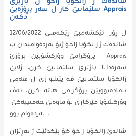
شانده‌ك ژ زانكۆیا زاخۆ ل باژێرێ
سلێمانیێ کار ل سەر پڕۆژەیێ Apprais
دکەن
ل ڕۆژا ئێكشه‌مبێ ڕێكه‌ڤتى 12/06/2022
شانده‌ك ژ زانكۆیا زاخۆ ژبۆ به‌رده‌وامیدان ب
پرۆگرامێ وۆركشۆپێن پرۆژێ Apprais
سه‌ره‌دانا باژێرێ سلێمانیێ كرن، ژلایێ
زانكۆیا سلێمانیێ ڤه‌ پێشوازى ل هه‌مى
ئاماده‌بوویێن پرۆگرامى هاته‌ كرن، ئه‌ڤ
وۆركشۆپا فێركارى بۆ ماوه‌یێ حه‌فتییه‌كێ
به‌رده‌وام بوو .
شاندێ زانکۆیا زاخۆ کۆ پێکدئێت ژ بەڕێزان