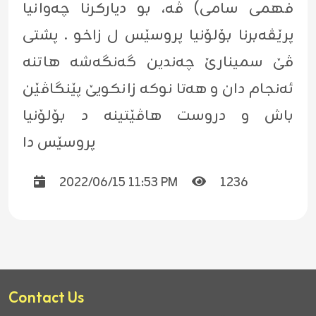
فهمى سامى) ڤه‌، بو دیارکرنا چەوانیا
پرێڤەبرنا بۆلۆنیا پروسێس ل زاخو . پشتی
ڤێ سمینارێ چەندین گەنگەشە هاتنە
ئەنجام دان و هەتا نوکە زانکویێ پێنگاڤێن
باش و دروست هاڤێتینە د بۆلۆنیا
پروسێس دا
2022/06/15 11:53 PM
1236
Contact Us