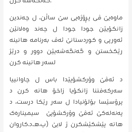
گەنگەشە کرن.
ماوەیێ ڤی پڕۆژەیی سێ ساڵن، ل چه‌ندین
زانكۆیێن جودا جودا ل چه‌ند وه‌لاتێن
ئه‌ورپى و كوردستانێ ئه‌ڤ به‌رنامه‌ هاتینه‌
رێكخستن و گه‌نگه‌شه‌یێن دوور و درێژ
لسه‌ر هاتینه‌ كرن
د ئه‌ڤێ وۆركشۆپێدا باس ل چاوانییا
سه‌ركه‌فتنا زانكۆیا زاخۆ هاته‌ كرن د
پرۆسێسا بۆلۆنیادا ل سه‌ر رێكا درست، د
په‌نه‌له‌كێ ئه‌ڤێ وۆركشۆپێ سیمینارەک
هاتە پێشکێشکرن ژ لایێ (پ.هـ.د.كاروان