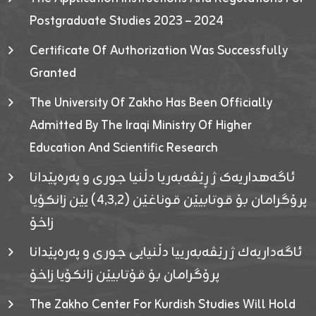
Postgraduate Studies 2023 – 2024
Certificate Of Authorization Was Successfully
Granted
The University Of Zakho Has Been Officially
Admitted By The Iraqi Ministry Of Higher
Education And Scientific Research
ئاگەهداریەک ژ ڕێڤەبەریا دڵنیا جوری و پەرەپێدانا
پرۆگرامان بۆ قوتابیێن قوناغێن (٤٫٣٫٢) یێن زانکۆیا
زاخۆ
ئاگەداریەك ژ رێڤەبەرییا دڵنیایی جوری و پەرەپێدانا
پرۆگرامان بۆ قۆتابیێن زانکۆیا زاخۆ
The Zakho Center For Kurdish Studies Will Hold