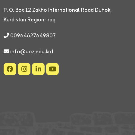
P. O. Box 12
Zakho International Road
Duhok,
Kurdistan Region-Iraq
00964627649807
info@uoz.edu.krd