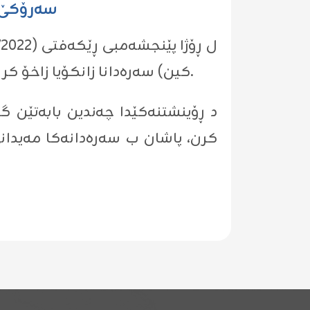
سه‌رۆكێ 
کین) سەرەدانا زانکۆیا زاخۆ کر و ژ ئالیێ سەرۆکێ زانکۆیا زاخۆ بەرێز (پ.د ناظم سلیمان عبدالعزیز) هاتە پێشوازیکرن.
د ڕۆینشتنەکێدا چەندین بابەتێن گ
کرن، پاشان ب سەرەدانەکا مەیدانی