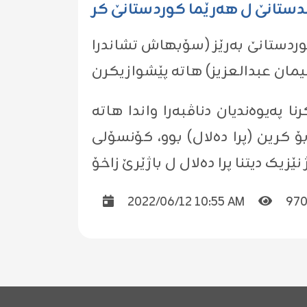
دستانێ ل هه‌رێما كوردستانێ كر
تانێ ل هەرێما کوردستانێ بەرێز (سۆبهاش تشاندرا
پەیوەندیان دناڤبەرا واندا هاتە
 کرین (پرا دەلال) بوو، کۆنسۆلی
یک دیتنا پرا دەلال ل باژێرێ زاخۆ
2022/06/12 10:55 AM
97