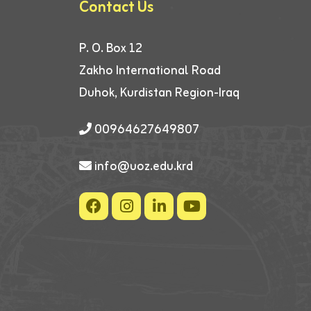
Contact Us
P. O. Box 12
Zakho International Road
Duhok, Kurdistan Region-Iraq
00964627649807
info@uoz.edu.krd