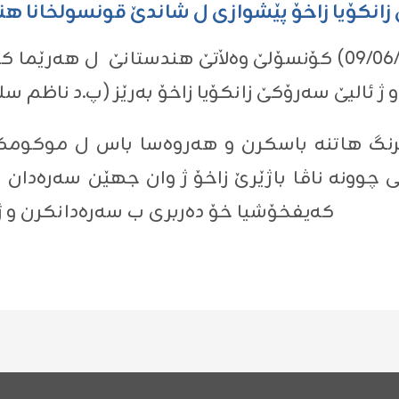
زانكۆیا زاخۆ پێشوازى ل شاندێ قونسولخانا هن
ل ڕۆژا پێنجشەمبی ڕێکەفتی (09/06/2022) کۆنسۆلێ وەڵاتێ هندس
رنگ هاتنە باسکرن و هەروەسا باس ل موکومکرنا 
 چوونە ناڤا باژێرێ زاخۆ ژ وان جهێن سەرەدان بۆ
کەیفخۆشیا خۆ دەربری ب سەرەدانکرن و ژ نێز
0