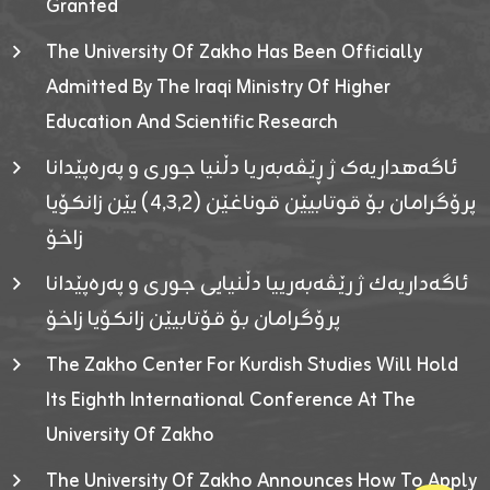
Granted
The University Of Zakho Has Been Officially
Admitted By The Iraqi Ministry Of Higher
Education And Scientific Research
ئاگەهداریەک ژ ڕێڤەبەریا دڵنیا جوری و پەرەپێدانا
پرۆگرامان بۆ قوتابیێن قوناغێن (٤٫٣٫٢) یێن زانکۆیا
زاخۆ
ئاگەداریەك ژ رێڤەبەرییا دڵنیایی جوری و پەرەپێدانا
پرۆگرامان بۆ قۆتابیێن زانکۆیا زاخۆ
The Zakho Center For Kurdish Studies Will Hold
Its Eighth International Conference At The
University Of Zakho
The University Of Zakho Announces How To Apply