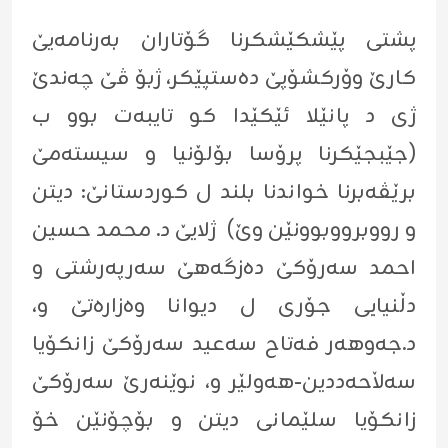
پشتى پێشكێشكرنا گۆتاران به‌رنامه‌یێ
كارێ وۆركشۆپێ ده‌ستپێكر، ژبۆ ڤێ چه‌ندێ
ژى د پانێلا ئێكێدا كو تایبه‌ت بوو ب
(جێبجێكرنا پرۆسا بۆلۆنیا و سیسته‌مێ
برێڤه‌برنا خواندنا بلند ل كوردستانێ: دیتن
و رووبرووبوونێن وێ) ژلایێ د. محمد حسین
احمد سەرۆکێ دەزگه‌هێ سەرپەرشتی و
دڵنیایی جۆری ل دیوانا وەزارەتێ و،
د.جەوهەر فەتاح سەعید سەرۆکێ زانکۆیا
سەڵاحەددین-هەولێر و، نوێنەرێ سەرۆکێ
زانکۆیا سلێمانى دیتن و بۆچۆنێن خۆ