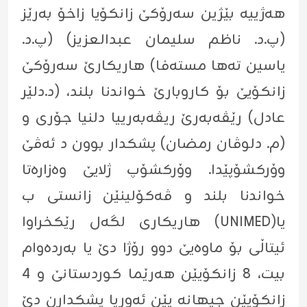
هه‌ژییه‌ بێژین سه‌رۆكێ زانكۆیا زاخۆ به‌رێز
(پ.د. ناظم سلیمان عبدالعزیز) (پ.د.
یاسین ته‌ها مسته‌فا) هاریكارێ سه‌رۆكێ
زانكۆیێ بۆ كاروبارێ خواندنا بلند، (د.دلێر
عادل) رێڤه‌به‌رێ ریڤه‌به‌رییا دلنیا جۆرى و
(م. دلوڤان رمضان) پشكدار بوون د ئه‌ڤێ
وۆركشۆپێدا. وۆركشۆپ ژلایێ وه‌زاره‌تا
خواندنا بلند و ڤه‌كۆلینێن زانستى ب
هاریكارى لگه‌ل رێكخراوا (UNIMED)یا
ئیتاڵی بۆ ماوه‌یێ دوو رۆژا دێ یا به‌رده‌وام
بیت، 8 زانكۆیێن هه‌رێما كوردستانێ و 4
زانكۆیێن جیهانه‌ یێن ئه‌ورپا پشكدارن دێ