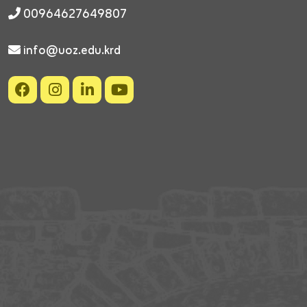
00964627649807
info@uoz.edu.krd