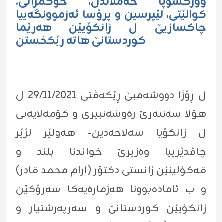
وۆركشۆپا خه‌ملاندن، حوكمرانى،
كوالێتى، لێپرسین و پرۆسا ئه‌زموونگه‌ییا
چاكسازیێ ل زانكۆیێن هه‌رێما
كوردستانێ هاته‌ رێكخستن
ل ڕۆژا دووشه‌مبێ ڕێكه‌ڤتى 29/11/2021 ل
هۆلا سه‌نته‌رێ ره‌وشه‌نبیرى و كۆمه‌لایه‌تى
ل زانكۆیا سه‌لاحه‌دین- هه‌ولێر لژێر
چاڤدێرییا وه‌زیرێ خواندنا بلند و
ڤه‌كۆلینێن زانستى دكتۆر (ارام محمد قادر)
و ب ئاماده‌بوونا هه‌ژماره‌یه‌كا سه‌رۆكێن
زانكۆیێن كوردستانێ و سه‌رپه‌رشتیار و