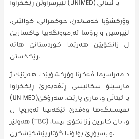
لێپرسراوێن رێكخراوا (UNIMED) یا ئیتاڵی
وۆركشۆپا خه‌ملاندن، حوكمرانى، كوالێتى،
لێپرسین و پرۆسا ئه‌زموونگه‌ییا چاكسازیێ
ل زانكۆیێن هه‌رێما كوردستانێ هاته‌
رێكخستن.
د مه‌راسیما ڤه‌كرنا وۆركشۆپێدا، هه‌رئێك ژ
مارسیلۆ سکالیسی ڕێڤه‌به‌رێ ڕێکخراوا
(UNIMED)یا ئیتاڵى و، ماری پارێت، سەرۆکێ
نڤیسینگه‌ها وەفدێ ئێكه‌تییا ئەوروپا ل
هەولێر (TBC) و، ئان کاپرین ژ زانکۆی پیسا،
و پسپۆڕێ بۆلۆنیا گۆتار پێشکێشكرن.