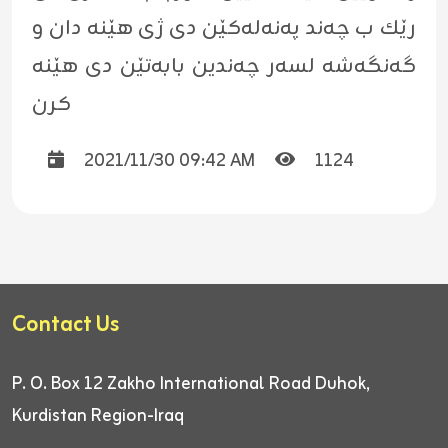
رێك ب چه‌ند په‌نه‌له‌كێن دى ژى هێنه‌ دان و
گه‌نگه‌شه‌ لسه‌ر چه‌ندین بابه‌تێن دى هێنه‌
كرن
2021/11/30 09:42 AM
1124
Contact Us
P. O. Box 12
Zakho International Road
Duhok,
Kurdistan Region-Iraq