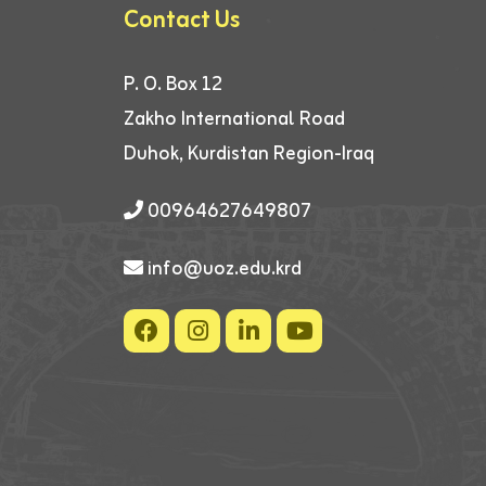
Contact Us
P. O. Box 12
Zakho International Road
Duhok, Kurdistan Region-Iraq
00964627649807
info@uoz.edu.krd