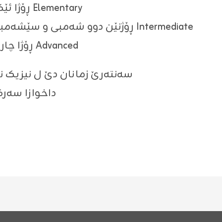
ڕۆژا ئێکشەمبی ڕێکەڤتی ٢٠٢٦/٦/٧ ئاستێ Elementary
ڕۆژنێن دوو شەمبی و سێشەمبی ڕێکەڤتیێن ٨ و ٩/ ٦ /٢٠٢٦ ئاستێ Intermediate
ڕۆژا چارشەمبی ڕێکەڤتی ٢٠٢٦/٦/١٠ ئاستێ Advanced
سەنتەرێ زمانان دێ ل نیزیک 
داخوازا سەر