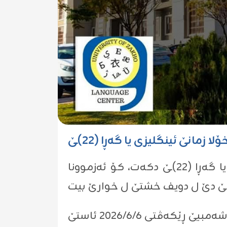
مانێ ئینگلیزی یا گەڕا (٢٢)ـێ
سەنتەرێ زمانان ل زانکۆیا زاخۆ ئاگەهداریا هەمی پشکدارێن خۆلا زمانێ ئینگلیزی یا گەڕا (٢٢)ـێ دکەت، کۆ ئەزموونا