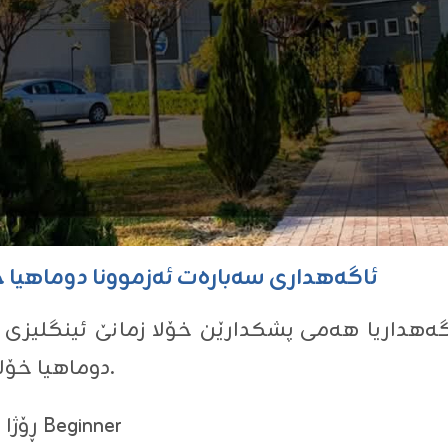
ئاگەهداری سەبارەت ئەزموونا دوماهیا خۆلا ز
دوماهیا خۆلێ دێ ل دویف خشتێ ل خوارێ بیت.
ڕۆژا شەمبیێ ڕێکەڤتی ٢٠٢٦/٦/٦ ئاستێ Beginner