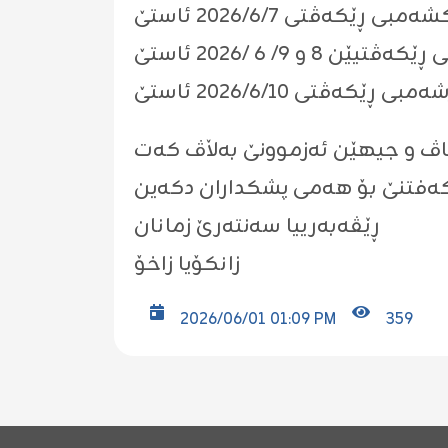
ناڤ و جیهێن ئەزموونێ بەڵاڤ کەت
کەفتنێ بۆ هەمی پشکداران دکەین
ڕێڤەبەرییا سەنتەرێ زمانان
زانکۆیا زاخۆ
2026/06/01 01:09 PM
359