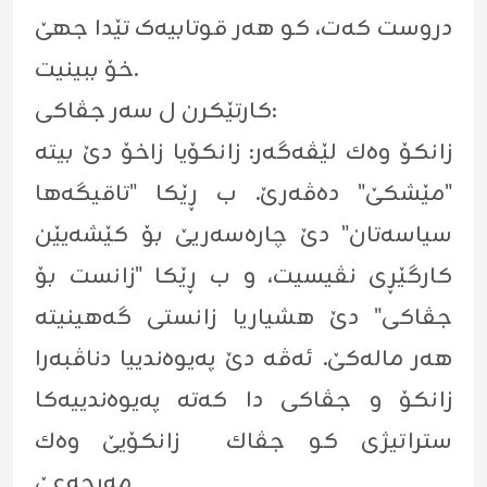
دروست کەت، کو هەر قوتابیەک تێدا جهێ
خۆ ببینیت.
کارتێکرن ل سەر جڤاکی:
زانکۆ وەك لێڤەگەر: زانکۆیا زاخۆ دێ بیتە
"مێشکێ" دەڤەرێ. ب ڕێکا "تاقیگەها
سیاسەتان" دێ چارەسەریێ بۆ کێشەیێن
کارگێڕی نڤیسیت، و ب ڕێکا "زانست بۆ
جڤاکی" دێ هشیاریا زانستی گەهینیتە
هەر مالەکێ. ئەڤە دێ پەیوەندییا دناڤبەرا
زانکۆ و جڤاکی دا کەتە پەیوەندییەکا
ستراتیژی کو جڤاك زانکۆیێ وەك
مەرجەعێ