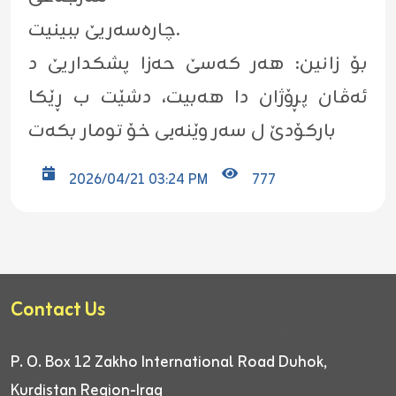
چارەسەریێ ببینیت.
بۆ زانین: هەر کەسێ حەزا پشکداریێ د
ئەڤان پڕۆژان دا هەبیت، دشێت ب ڕێکا
بارکۆدێ ل سەر وێنەیی خۆ تومار بکەت
2026/04/21 03:24 PM
777
Contact Us
P. O. Box 12
Zakho International Road
Duhok,
Kurdistan Region-Iraq