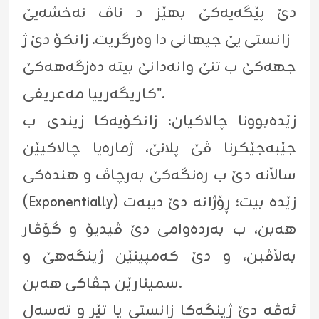
دێ پێگەیەکێ بهێز د ناڤ نەخشەیێ
زانستی یێ جیهانی دا وەرگریت. زانکۆ دێ ژ
جهەکێ ب تنێ وانەدانێ بیتە دەزگەهەکێ
"کاریگەرییا مەعریفی.
زێدەبوونا چالاکیان: زانکۆیەکا زیندی ب
جێبەجێکرنا ڤێ پلانێ، ژمارەیا چالاکیێن
ساڵانە دێ ب رەنگەکێ بەرچاڤ و هندەکی
(Exponentially) زێدە بیت؛ ڕۆژانە دێ دیبەت
هەبن، ب بەردەوامی دێ ڤیدیۆ و گۆڤار
بەڵاڤبن، و دێ کەمپینێن ژینگەهێ و
سمینارێن جڤاکی هەبن.
ئەڤە دێ ژینگەکا زانستی یا تێر و تەسەل