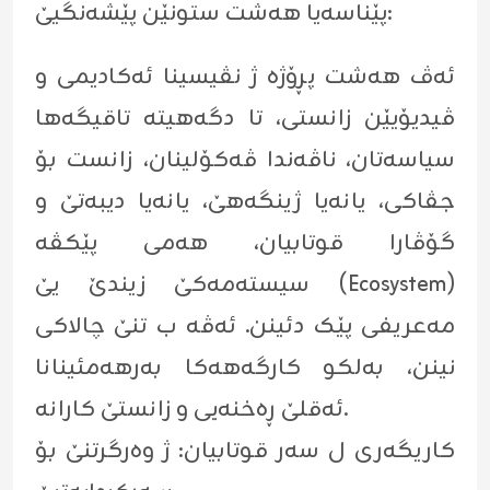
پێناسەیا هەشت ستونێن پێشەنگیێ:
ئەڤ هەشت پڕۆژە ژ نڤیسینا ئەکادیمی و
ڤیدیۆیێن زانستی، تا دگەهیتە تاقیگەها
سیاسەتان، ناڤەندا ڤەکۆلینان، زانست بۆ
جڤاکی، یانەیا ژینگەهێ، یانەیا دیبەتێ و
گۆڤارا قوتابیان، هەمی پێکڤە
سیستەمەکێ زیندێ یێ (Ecosystem)
مەعریفی پێک دئینن. ئەڤە ب تنێ چالاکی
نینن، بەلکو کارگەهەکا بەرهەمئینانا
ئەقلێ ڕەخنەیی و زانستێ کارانە.
کاریگەری ل سەر قوتابیان: ژ وەرگرتنێ بۆ