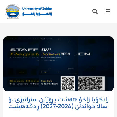
زانکۆیا زاخۆ هەشت پڕۆژێن ستڕاتیژی بۆ
ساڵا خواندنێ (٢٠٢٦-٢٠٢٧) ڕادگەهینیت