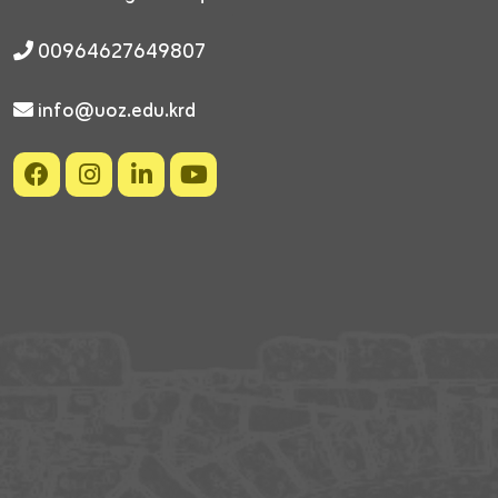
00964627649807
info@uoz.edu.krd