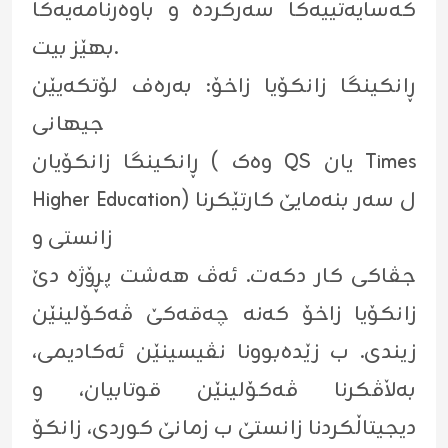
کەسایەتییەکا سەرکردە و باوەرنامەیەکا
بهێز بیت.
ڕانکینگا زانکۆیا زاخۆ: بەرەف لۆتکەیێن
جیهانی
ڕانکینگا زانکۆیان ( وەک QS یان Times
Higher Education) ل سەر بنەمایێ کارتێکرنا
زانستی و
جڤاکی کار دکەت. ئەڤ هەشت پڕۆژە دێ
زانکۆیا زاخۆ کەنە چەقەکێ ڤەکۆلینێن
زیندی. ب زێدەبوونا نڤیسینێن ئەکادیمی،
بەڵاڤکرنا ڤەکۆلینێن قوتابیان، و
دیجیتاڵکردنا زانستێ ب زمانێ کوردی، زانکۆ