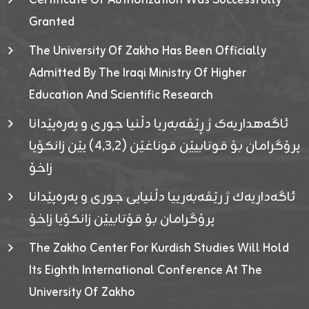
Certificate Of Authorization Was Successfully
Granted
The University Of Zakho Has Been Officially
Admitted By The Iraqi Ministry Of Higher
Education And Scientific Research
ئاگەهداریەک ژ ڕێڤەبەریا دڵنیا جوری و پەرەپێدانا
پرۆگرامان بۆ قوتابیێن قوناغێن (٤٫٣٫٢) یێن زانکۆیا
زاخۆ
ئاگەداریەك ژ رێڤەبەرییا دڵنیایی جوری و پەرەپێدانا
پرۆگرامان بۆ قۆتابیێن زانکۆیا زاخۆ
The Zakho Center For Kurdish Studies Will Hold
Its Eighth International Conference At The
University Of Zakho