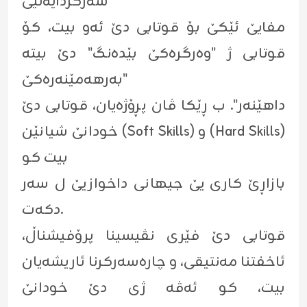
سەرکردایەتیێ
مفایێ ئێکێ بۆ قوتابی دێ ئەو بیت، کۆ
قوتابی ژ "وەرگرەکێ بێدەنگ" دێ بیتە
"بەرهەمێنەرەکێ
داهێنەر". ب ڕێکا ڤان پڕۆژەیان، قوتابی دێ
خودانێ شیانێن (Soft Skills) و (Hard Skills)
بیت کو
بازاڕێ کاری یێ جیهانی داخوازیێ ل سەر
دکەت.
قوتابی دێ فێری نڤیسینا پرۆفیشناڵ،
ئاخفتنا مەنتیقی، و چارەسەرکرنا ئاریشەیان
بیت، کو ئەڤە ژی دێ خودانێ