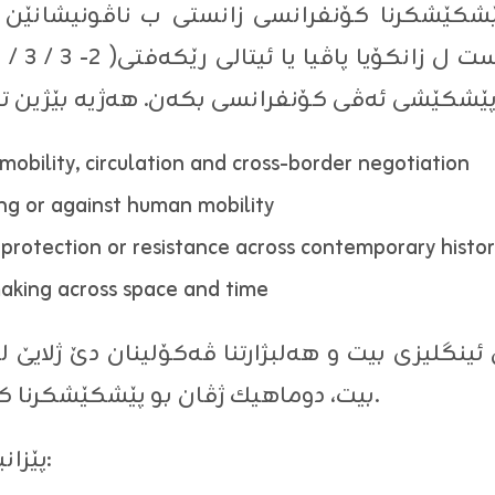
ن پێشكێشكرنا كۆنفرانسی زانستی ب ناڤونیشانێ
 mobility, circulation and cross-border negotiation
ong or against human mobility
f protection or resistance across contemporary histo
making across space and time
نگلیزی بیت و هەلبژارتنا ڤەكۆلینان دێ ژلایێ لیژنا
بیت، دوماهیك ژڤان بو پێشكێشكرنا كۆرتیا ڤەكۆلینێ (٣٠ / ١ / ٢٠٢٦) بیت.
پێزانینێن زێدەتر د لینکێ ل خارێ دا ببینن: