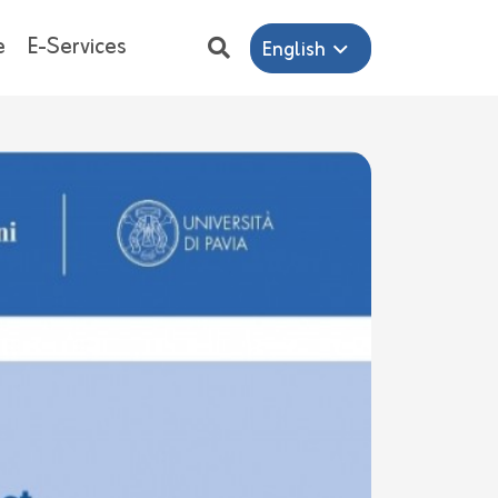
e
E-Services
English