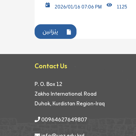
2026/01/16 07:06 PM
1125
پێزانین
Contact Us
P. O. Box 12
Zakho International Road
Duhok, Kurdistan Region-Iraq
00964627649807
info@uoz.edu.krd