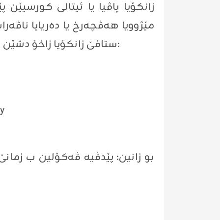
زانكۆیا پاڤیا یا ئیتالی كورسیێ
ستافێ زانكۆیا زاخۆ دشێن پێشكێشی ئەڤی كۆنفرانسی بكەن. هەژیە بێژین تەوەرێن پرۆگرامی ئەڤێن لخوارێ نە:
ry
بو زانین: پێدڤیە ڤەكۆلین ب زمانێ ئی