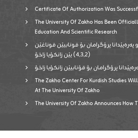
Certificate Of Authorization Was Success
The University Of Zakho Has Been Officiall
Education And Scientific Research
 پەرەپێدانا پرۆگرامان بۆ قوتابیێن قوناغێن
(٤٫٣٫٢) یێن زانکۆیا زاخۆ
ەپێدانا پرۆگرامان بۆ قۆتابیێن زانکۆیا زاخۆ
The Zakho Center For Kurdish Studies Will
At The University Of Zakho
The University Of Zakho Announces How T