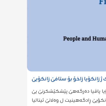
ژ زانکۆیا زاخۆ بۆ ستافێ زانکۆیێ
كۆیا پاڤیا دەرگەهێ پێشكێشكرنێ یێ