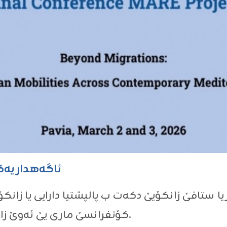
ئاگەهداریەک 
ا ستافێ زانكۆیێ دكەت ب پالپشتیا دارایی یا زان
كۆنفرانسێ ماری یێ ئەوێ زانكۆیێ ڕادگەهینیت ل وەلاتێ ئیتالیا.