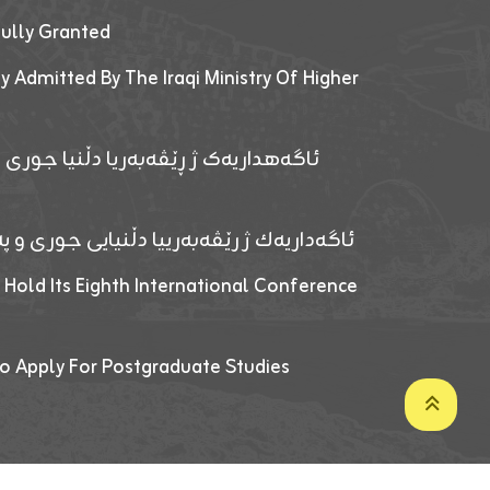
fully Granted
y Admitted By The Iraqi Ministry Of Higher
ئاگەهداریەک ژ ڕێڤەبەریا دڵنیا جوری و
ئاگەداریەك ژ رێڤەبەرییا دڵنیایی جوری و پەر
 Hold Its Eighth International Conference
o Apply For Postgraduate Studies