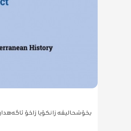
بخۆشحالیڤە زانكۆیا زاخۆ ئاگەهداری