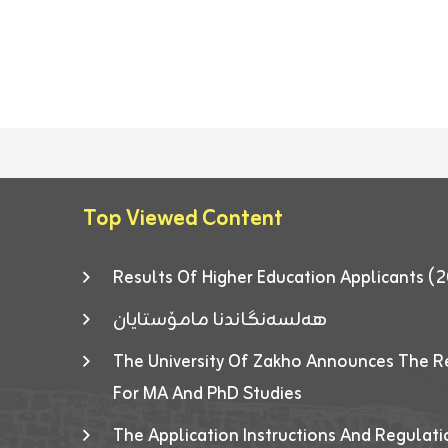
Top Viewed Content
Results Of Higher Education Applicants
هەلسەنگاندنا مامۆستایان
The University Of Zakho Announces The R
For MA And PhD Studies
The Application Instructions And Regulat