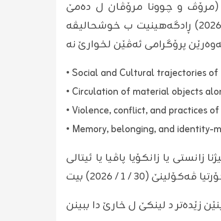
ن (مرۆڤ و چوونا مرۆڤان ل دەمێ
مێژوویا هەڤچەرخ یا دەریایا ناڤەراست ل زانكۆیا پاڤیا یا ئیتالی رێكەفتی( ٢- ٣ / ٣ / ٢٠٢٦) ڕادگەهینیت ب خوشحالیڤە
• Social and Cultural trajectories of
• Circulation of material objects al
• Violence, conflict, and practices o
• Memory, belonging, and identity-
 زانستی يا زانكۆیا پاڤیا یا ئیتالی