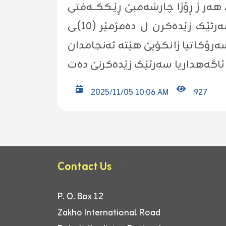
هەر ژ ڕۆژا چارشەمبێ ڕێـککــەفتی
(٢٠٢٥/١١/٥) هەتا ڕۆژا چارشەمبێ ڕێـککــەفتی (٢٠٢٥/١١/١٢) و ڕۆژا چارشەمبێ دێ سەرئێک زێدەکرن ل دەمژمێر (١٠)ـی
2025/11/05 10:06 AM
927
Contact Us
P. O. Box 12
Zakho International Road