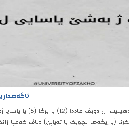
ئاگەهداریە
رنا (یاریگەها بچویک یا تەپاپێ) دناڤ کەمپا زا