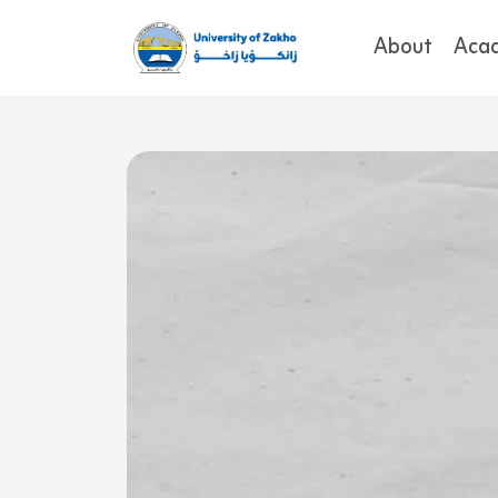
About
Aca