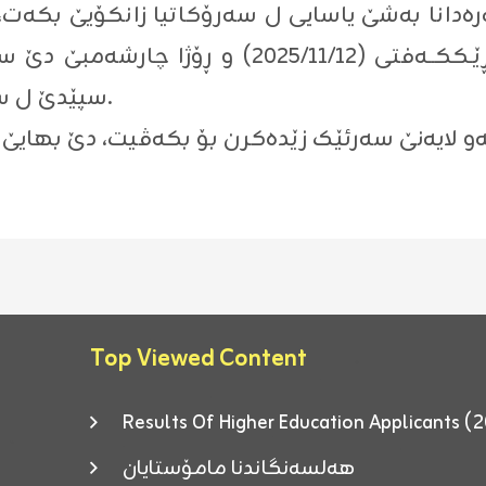
ەدانا بەشێ یاسایی ل سەرۆکاتیا زانکۆیێ بکەت، 
سپێدێ ل سەرۆکاتیا زانکۆیێ هێتە ئەنجامدان.
Top Viewed Content
Results Of Higher Education Applicants
هەلسەنگاندنا مامۆستایان