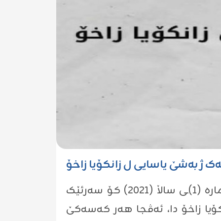
ک ژ بەشێ یاسایی ل زانکۆیا زاخۆ
بەشێ یاسایی ل زانکۆیا زاخۆ ڕادگەهینیت، ل دویڤ ماددا (١٢) یا بڕگا (٨) یا یاسایا ژمارە (١)ـی ساڵا (٢٠٢١) کۆ سەرئێک
نکۆیا زاخۆ دا، ئەڤجا هەر کەسەکێ