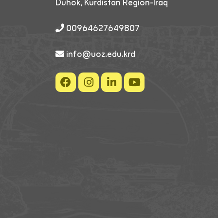
Duhok, Kurdistan Region-Iraq
00964627649807
info@uoz.edu.krd