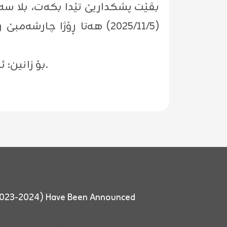
بڤێت پشکداریێ تێدا بکەت، بلا سەر
بۆ زانین: ئەو لایەنێ سەرئێک زێدەکرن بۆ بکەڤیت، دێ بهایێ ئاگەهداریا سەرئێک زێدەکرنێ دەت.
 (2023-2024) Have Been Announced