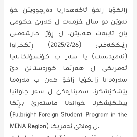
زانکۆیا زاخۆ ئاگەهداریا دەرچوویێن خۆ
ئەوێن دو سال خزمەت ل كەرتێ حكومی
یان تایبەت هەبیتن، ل ڕۆژا چارشەمبی
ڕێــککەفتی (٢٠٢٥/٢/٢٦) ڕێکخراوا
(ئەمیدیست) یا سەر ب کۆنسۆلخانەیا
ئەمریکی ل هەرێما کوردستانێ دێ
سەرەدانا زانکۆیا زاخۆ کەن ب مەرەما
پێشکێشکرنا سمینارەکێ ل سەر چاوانیا
پیشکێشکرنا خواندنا ماستەرێ بڕێکا
(Fulbright Foreign Student Program in the
MENA Region) ل وەلاتێ ئەمریکا.