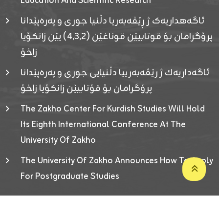
Education And Scientific Research
ئاگەهداریەک ژ ڕێڤەبەریا دڵنیا جوری و پەرەپێدانا
پرۆگرامان بۆ قوتابیێن قوناغێن (٤٫٣٫٢) یێن زانکۆیا
زاخۆ
ئاگەداریەك ژ رێڤەبەرییا دڵنیایی جوری و پەرەپێدانا
پرۆگرامان بۆ قۆتابیێن زانکۆیا زاخۆ
The Zakho Center For Kurdish Studies Will Hold
Its Eighth International Conference At The
University Of Zakho
The University Of Zakho Announces How To Apply
For Postgraduate Studies
Developed By ICT & Statistics Center-UOZ © 2026