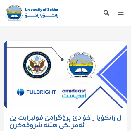
ل زانکۆیا زاخۆ دێ پرۆگرامێ فولبرایت یێ
ئەمریكی هێتە شرۆڤەکرن