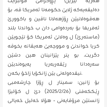
هەژیە بێژین؛ پڕۆگرامێ فولبرایت
دەلیڤەیەكە ژلایێ حكومەتا ئەمریكا ڤە، بۆ
هەڤوەلاتیێن ڕۆژهەلاتا ناڤین و باكوورێ
ئەفریقا بۆ بەردەوامی دان ب خواندنا بلند
(ماستەرێ) ل وەلاتێ ئەمریكا كۆ تێچویێن
كریا خواندنێ و مووچەیێ هەیڤانە بخوڤە
دگریت. بو پتر پێزانینان هین دشێن
سەرەدانا رێڤەربەریا پەیوەندیێن
نیڤدەولەتی یێن زانكۆیا زاخۆ بكەن.
بۆ زانین: سمینار ل ڕۆژا چارشەمبی
ڕێـککەفتی (٢٠٢٥/٢/٢٦) دێ ل کۆلیژا
زانستێن مرۆڤایەتی - هۆلا خەلیل خەیالی