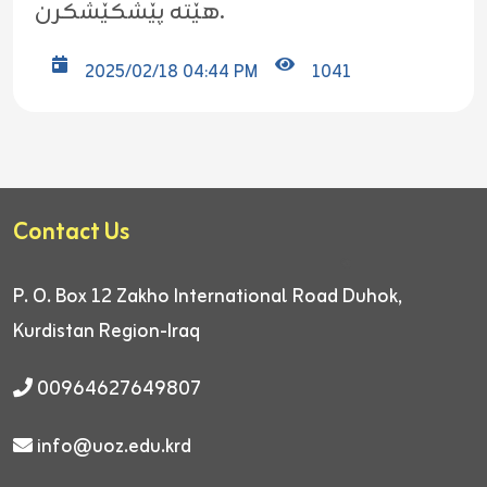
هێتە پێشکێشکرن.
2025/02/18 04:44 PM
1041
Contact Us
P. O. Box 12
Zakho International Road
Duhok,
Kurdistan Region-Iraq
00964627649807
info@uoz.edu.krd