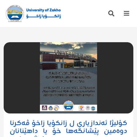
کۆلیژا ئەندازیاری ل زانکۆیا زاخۆ ڤەکرنا
دوەمین پێشانگەها خۆ یا داهێنانان