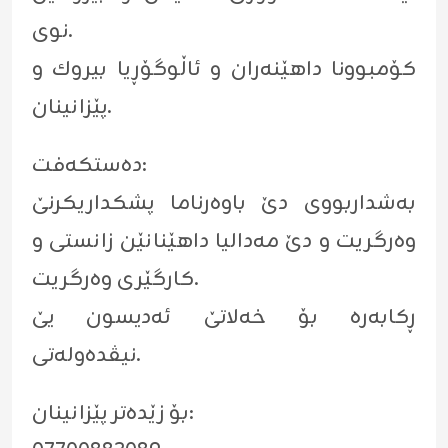
نوی.
کۆمبوونا داهێنەران و ئاڵوگۆڕیا بیروك و
پێزانینان.
دەستكەفت:
بەشداربووی دێ باوەرناما پشکداریکرنێ
وەرگریت و دێ مەدالیا داهێنانێن زانستی و
کارگێری وەرگریت.
ڕکابەرە بۆ خەلاتێ ئەدیسون یێ
نیڤدەولەتی.
بۆ زێدەتر پێزانینان: