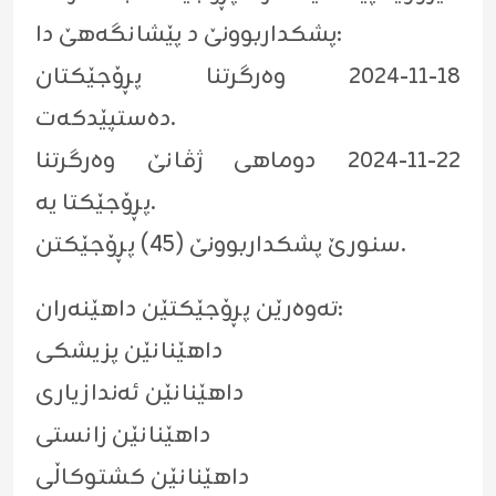
پشکداربوونێ د پێشانگەهێ دا:
١٨-١١-٢٠٢٤ وەرگرتنا پڕۆجێکتان
دەستپێدکەت.
٢٢-١١-٢٠٢٤ دوماهی ژڤانێ وەرگرتنا
پڕۆجێکتا یە.
سنورێ پشکداربوونێ (45) پڕۆجێکتن.
تەوەرێن پڕۆجێکتێن داهێنەران:
داهێنانێن پزیشکی
داهێنانێن ئەندازیاری
داهێنانێن زانستی
داهێنانێن کشتوکاڵی