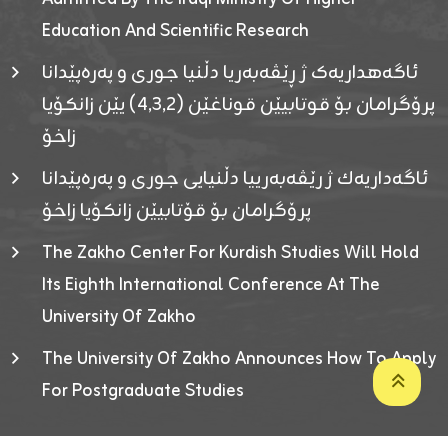
Education And Scientific Research
ئاگەهداریەک ژ ڕێڤەبەریا دڵنیا جوری و پەرەپێدانا
پرۆگرامان بۆ قوتابیێن قوناغێن (٤٫٣٫٢) یێن زانکۆیا
زاخۆ
ئاگەداریەك ژ رێڤەبەرییا دڵنیایی جوری و پەرەپێدانا
پرۆگرامان بۆ قۆتابیێن زانکۆیا زاخۆ
The Zakho Center For Kurdish Studies Will Hold
Its Eighth International Conference At The
University Of Zakho
The University Of Zakho Announces How To Apply
For Postgraduate Studies