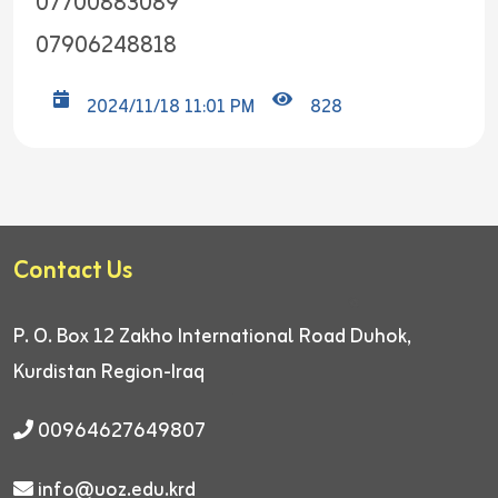
07700883089
07906248818
2024/11/18 11:01 PM
828
Contact Us
P. O. Box 12
Zakho International Road
Duhok,
Kurdistan Region-Iraq
00964627649807
info@uoz.edu.krd