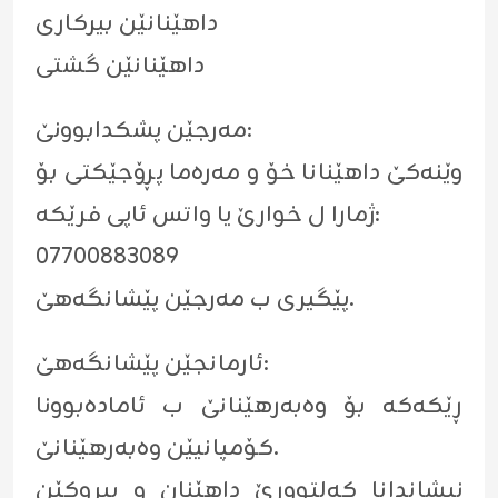
داهێنانێن بیرکاری
داهێنانێن گشتی
مەرجێن پشکدابوونێ:
وێنەکێ داهێنانا خۆ و مەرەما پڕۆجێکتی بۆ
ژمارا ل خوارێ یا واتس ئاپی فرێکە:
07700883089
پێگیری ب مەرجێن پێشانگەهێ.
ئارمانجێن پێشانگەهێ:
ڕێکەکە بۆ وەبەرهێنانێ ب ئامادەبوونا
کۆمپانیێن وەبەرهێنانێ.
نیشاندانا کەلتوورێ داهێنان و بیروکێن