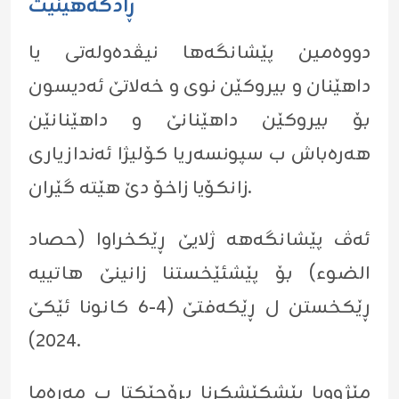
ڕادگەهینیت
دووەمین پێشانگەها نیڤدەولەتی یا
داهێنان و بیروکێن نوی و خەلاتێ ئەدیسون
بۆ بیروکێن داهێنانێ و داهێنانێن
هەرەباش ب سپونسەریا کۆلیژا ئەندازیاری
زانکۆیا زاخۆ دێ هێتە گێران.
ئەڤ پێشانگەهە ژلایێ ڕێکخراوا (حصاد
الضوء) بۆ پێشئێخستنا زانینێ هاتییە
ڕێکخستن ل ڕێکەفتێ (٤-٦ کانونا ئێکێ
٢٠٢٤).
مێژوویا پێشکێشکرنا پڕۆجێکتا ب مەرەما