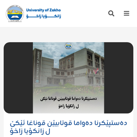
دەستپێکرنا دەواما قوتابیێن قوناغا ئێکێ
ل زانکۆیا زاخۆ