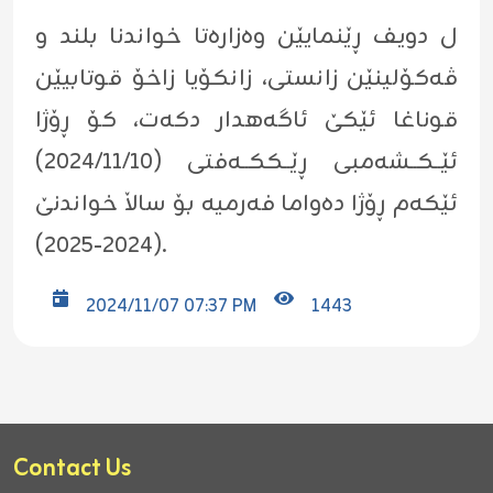
ل دویف ڕێنمایێن وەزارەتا خواندنا بلند و
ڤەکۆلینێن زانستی، زانکۆیا زاخۆ قوتابیێن
قوناغا ئێکێ ئاگەهدار دکەت، کۆ ڕۆژا
ئێــکــشەمبی ڕێــککــەفتی (٢٠٢٤/١١/١٠)
ئێکەم ڕۆژا دەواما فەرمیە بۆ ساڵا خواندنێ
(٢٠٢٤-٢٠٢٥).
2024/11/07 07:37 PM
1443
Contact Us