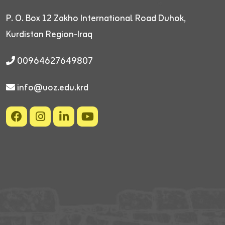
P. O. Box 12
Zakho International Road
Duhok,
Kurdistan Region-Iraq
00964627649807
info@uoz.edu.krd