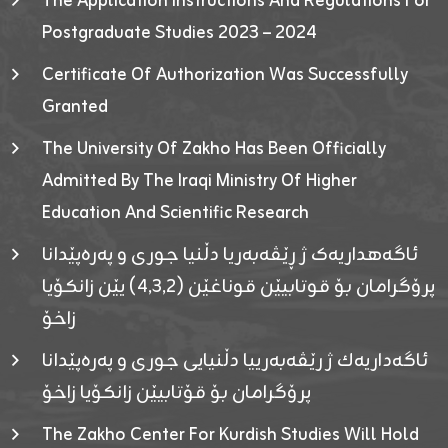
The Application Instructions And Regulations For
Postgraduate Studies 2023 – 2024
Certificate Of Authorization Was Successfully
Granted
The University Of Zakho Has Been Officially
Admitted By The Iraqi Ministry Of Higher
Education And Scientific Research
ئاگەهداریەک ژ ڕێڤەبەریا دڵنیا جوری و پەرەپێدانا
پرۆگرامان بۆ قوتابیێن قوناغێن (٤٫٣٫٢) یێن زانکۆیا
زاخۆ
ئاگەداریەك ژ رێڤەبەرییا دڵنیایی جوری و پەرەپێدانا
پرۆگرامان بۆ قۆتابیێن زانکۆیا زاخۆ
The Zakho Center For Kurdish Studies Will Hold