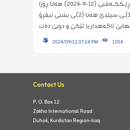
کاروبارێن یاسایی و گرێبەستان ل سەرۆکاتیا زانکۆیێ بکەت، هەر ژ ڕۆژا پێنجشەمبی ڕێــککــەڤتی (١٢-٩-٢٠٢٤) هەتا ڕۆژا
2024/09/12 07:24 PM
1204
Contact Us
P. O. Box 12
Zakho International Road
Duhok, Kurdistan Region-Iraq