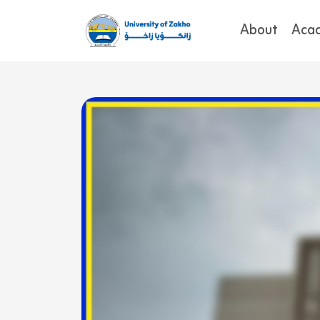
About
Aca