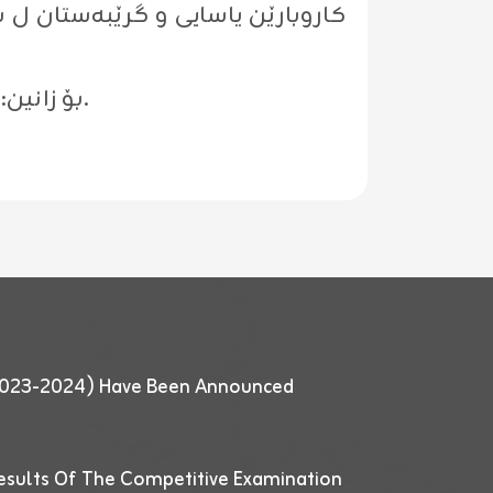
بۆ زانین: هەر بەرێزەکێ سەرئێک زێدەکرن بۆ بکەڤیت، دێ بهایێ ئاگەهداریا ئێکێ و دویێ دەت.
 (2023-2024) Have Been Announced
esults Of The Competitive Examination