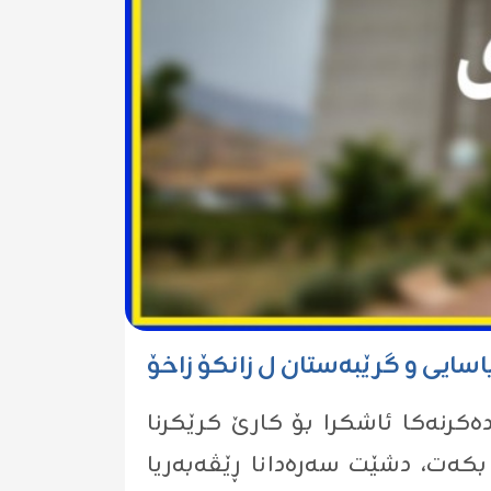
اسایی و گرێبەستان ل زانکۆ زاخۆ
ەکرنەکا ئاشکرا بۆ کارێ کرێکرنا
بکەت، دشێت سەرەدانا ڕێڤەبەریا