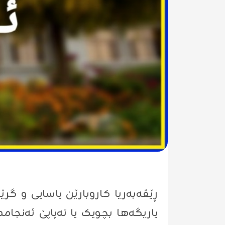
ڕێڤەبەریا کاروبارێن یاسایی و گر
یاریگەها بچویک یا تەپاپێ ئەنجا