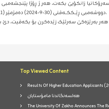
دووشەمبی ڕێــککــەڤتی (٣٠-٩-٢٠٢٤) دەمژمێر (١١)ــی سپێدێ هەتا (٢)ـی پشتی نیڤرۆ.
Top Viewed Content
Results Of Higher Education Applicants
هەلسەنگاندنا مامۆستایان
The University Of Zakho Announces The R