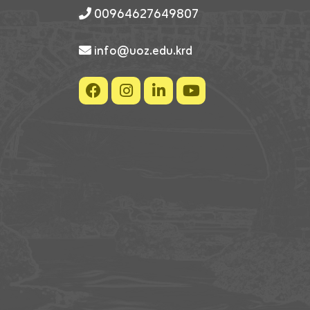
00964627649807
info@uoz.edu.krd