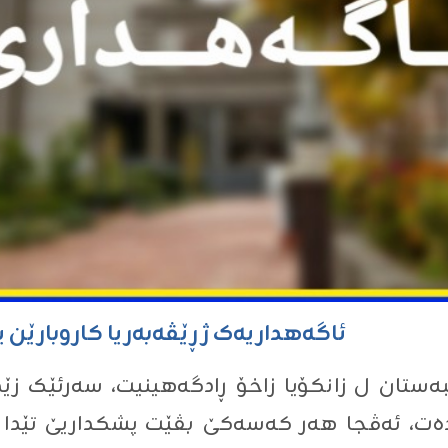
ئاگەهداریەک ژ ڕێڤەبەریا کاروبارێن ی
ێبەستان ل زانکۆیا زاخۆ ڕادگەهینیت، سەرئێک زێد
مدەت، ئەڤجا هەر کەسەکێ بڤێت پشکداریێ تێدا 