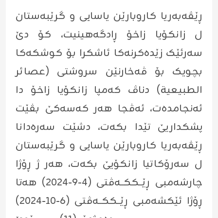
ڕێڤەبەریا کاروبارێن یاسایی و گرێبەستان
ل زانکۆیا زاخۆ ڕادگەهینیت، کۆ دێ
سەرئێک زێدەکرنەکا ئاشکرا بۆ کوشکەکا
بچویک بۆ ڤەخارنێن سروشتی (عصائر
الطبيعية) دناڤ کەمپا زانکۆیا زاخۆ دا
ئەنجامدەت، ئەڤجا هەر کەسەکێ بڤێت
پشکداریێ تێدا بکەت، دشێت سەرەدانا
ڕێڤەبەریا کاروبارێن یاسایی و گرێبەستان
ل سەرۆکاتیا زانکۆیێ بکەت، هەر ژ ڕۆژا
چارشەمبی ڕێــککــەڤتی (٤-٩-٢٠٢٤) هەتا
ڕۆژا ئێکشەمبی ڕێــککــەڤتی (٦-١٠-٢٠٢٤)