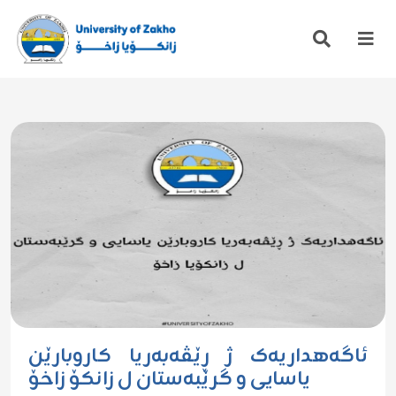
ئاگەهداریەک ژ ڕێڤەبەریا کاروبارێن
یاسایی و گرێبەستان ل زانکۆ زاخۆ