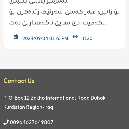
دەمژمێر (۱۱)ــی سپێدێ.
بۆ زانین: هەر کەسێ سەرئێک زێدەکرن بۆ
بکەڤیت، دێ بهایێ ئاگەهداریێ دەت.
2024/09/04 01:26 PM
1120
Contact Us
P. O. Box 12
Zakho International Road
Duhok,
Kurdistan Region-Iraq
00964627649807