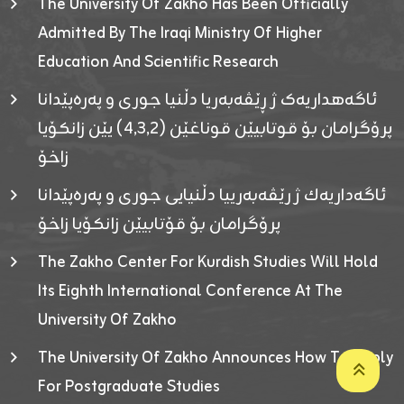
The University Of Zakho Has Been Officially
Admitted By The Iraqi Ministry Of Higher
Education And Scientific Research
ئاگەهداریەک ژ ڕێڤەبەریا دڵنیا جوری و پەرەپێدانا
پرۆگرامان بۆ قوتابیێن قوناغێن (٤٫٣٫٢) یێن زانکۆیا
زاخۆ
ئاگەداریەك ژ رێڤەبەرییا دڵنیایی جوری و پەرەپێدانا
پرۆگرامان بۆ قۆتابیێن زانکۆیا زاخۆ
The Zakho Center For Kurdish Studies Will Hold
Its Eighth International Conference At The
University Of Zakho
The University Of Zakho Announces How To Apply
For Postgraduate Studies