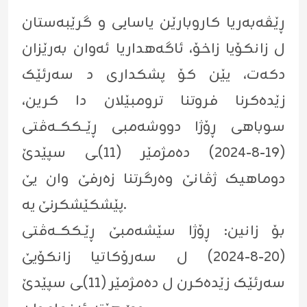
ڕێڤەبەریا کاروبارێن یاسایی و گرێبەستان
ل زانکۆیا زاخۆ، ئاگەهداریا ئەوان بەرێزان
دکەت، یێن کۆ پشکداری د سەرئێک
زێدەکرنا فروتنا ترومبێلان دا کرین،
سوباهی ڕۆژا دووشەمبی ڕێــککــەڤتی
(١٩-٨-٢٠٢٤) دەمژمێر (١١)ـی سپێدێ
دوماهیک ژڤانێ وەرگرتنا زەرفێ وان یێ
پێشکێشکرنێ یە.
بۆ زانین: ڕۆژا سێشەمبێ ڕێـککــەڤتی
(٢٠-٨-٢٠٢٤) ل سەرۆکاتیا زانکۆیێ
سەرئێک زێدەکرن ل دەمژمێر (١١)ـی سپێدێ