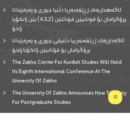
ئاگەهداریەک ژ ڕێڤەبەریا دڵنیا جوری و پەرەپێدانا
پرۆگرامان بۆ قوتابیێن قوناغێن (٤٫٣٫٢) یێن زانکۆیا
زاخۆ
ئاگەداریەك ژ رێڤەبەرییا دڵنیایی جوری و پەرەپێدانا
پرۆگرامان بۆ قۆتابیێن زانکۆیا زاخۆ
The Zakho Center For Kurdish Studies Will Hold
Its Eighth International Conference At The
University Of Zakho
The University Of Zakho Announces How To Apply
For Postgraduate Studies
Developed By ICT & Statistics Center-UOZ © 2026