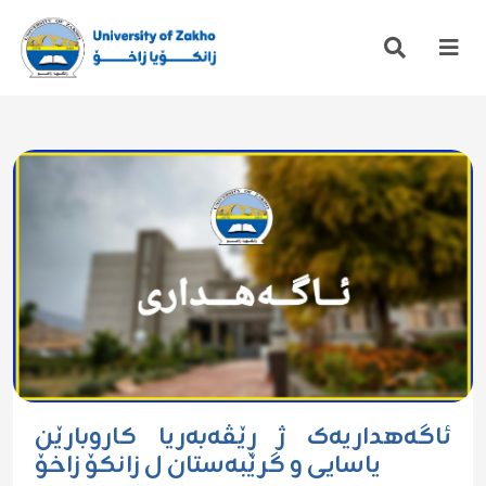
ئاگەهداریەک ژ ڕێڤەبەریا کاروبارێن
یاسایی و گرێبەستان ل زانکۆ زاخۆ