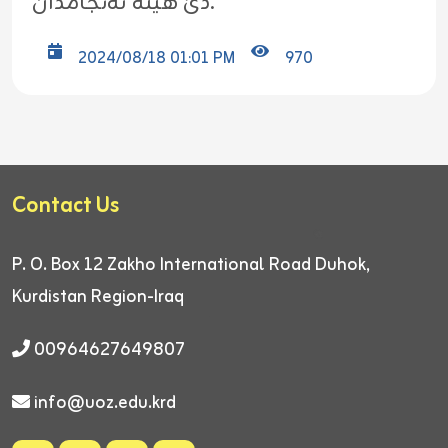
دێ هێتە ئەنجامدان.
2024/08/18 01:01 PM
970
Contact Us
P. O. Box 12
Zakho International Road
Duhok,
Kurdistan Region-Iraq
00964627649807
info@uoz.edu.krd