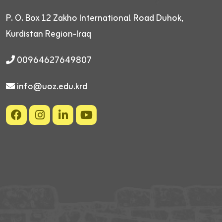
P. O. Box 12
Zakho International Road
Duhok,
Kurdistan Region-Iraq
00964627649807
info@uoz.edu.krd