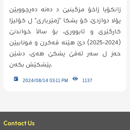
زانکۆیا زاخۆ مزگینیێ د دەتە دەرچوویێن
پۆلا دوازدێ، کۆ پشکا "ژمێریاری" ل کۆلیژا
کارگێری و ئابووری، بۆ ساڵا خواندنێ
(٢٠٢٤-٢٠٢٥) دێ هێتە ڤەکرن و قوتابیێن
حەز ل سەر ئەڤێ پشکێ هەی، دشێن
پێشکێش بکەن.
2024/08/14 03:11 PM
1137
Contact Us