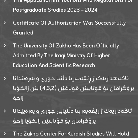
The Application Instructions And Regulations For
Postgraduate Studies 2023 – 2024
Certificate Of Authorization Was Successfully
Granted
The University Of Zakho Has Been Officially
Admitted By The Iraqi Ministry Of Higher
Education And Scientific Research
ئاگەهداریەک ژ ڕێڤەبەریا دڵنیا جوری و پەرەپێدانا
پرۆگرامان بۆ قوتابیێن قوناغێن (٤٫٣٫٢) یێن زانکۆیا
زاخۆ
ئاگەداریەك ژ رێڤەبەرییا دڵنیایی جوری و پەرەپێدانا
پرۆگرامان بۆ قۆتابیێن زانکۆیا زاخۆ
The Zakho Center For Kurdish Studies Will Hold