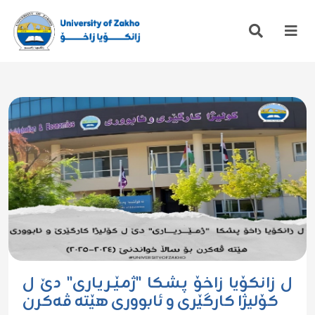
ل زانکۆیا زاخۆ پـشـکا "ژمـێــریـاری" دێ ل
کۆلیژا کارگێری و ئابووری هێتە ڤەکرن