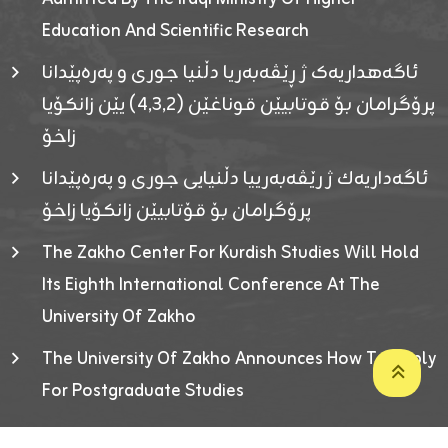
Education And Scientific Research
ئاگەهداریەک ژ ڕێڤەبەریا دڵنیا جوری و پەرەپێدانا
پرۆگرامان بۆ قوتابیێن قوناغێن (٤٫٣٫٢) یێن زانکۆیا
زاخۆ
ئاگەداریەك ژ رێڤەبەرییا دڵنیایی جوری و پەرەپێدانا
پرۆگرامان بۆ قۆتابیێن زانکۆیا زاخۆ
The Zakho Center For Kurdish Studies Will Hold
Its Eighth International Conference At The
University Of Zakho
The University Of Zakho Announces How To Apply
For Postgraduate Studies