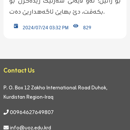
بۆ زانین: ئەو لایەنێ سەرئێک زێدەکرن بۆ
بکەڤت، دێ بهایێ ئاگەهداریێ دەت.
2024/07/24 03:32 PM
829
Contact Us
P. O. Box 12
Zakho International Road
Duhok,
Kurdistan Region-Iraq
00964627649807
info@uoz.edu.krd