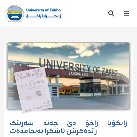
زانکۆیا زاخۆ دێ چەند سەرئێک
زێدەکرنێن ئاشکرا ئەنجامدەت