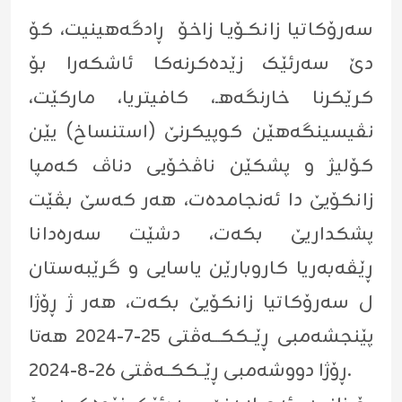
سەرۆكاتیا زانكـۆیـا زاخۆ ڕادگەهینیت، کۆ
دێ سەرئێک زێدەکرنەکا ئاشکەرا بۆ
کرێکرنا خارنگەهـ، کافیتریا، مارکێت،
نڤیسینگەهێن کوپیکرنێ (استنساخ) یێن
کۆلیژ و پشکێن ناڤخۆیی دناڤ کەمپا
زانکۆیێ دا ئەنجامدەت، هەر کەسێ بڤێت
پشکداریێ بکەت، دشێت سەرەدانا
ڕێڤەبەریا کاروبارێن یاسایی و گرێبەستان
ل سەرۆکاتیا زانکۆیێ بکەت، هەر ژ ڕۆژا
پێنجشەمبی ڕێــککـــەڤتی ٢٥-٧-٢٠٢٤ هەتا
ڕۆژا دووشەمبی ڕێــککــەڤتی ٢٦-٨-٢٠٢٤.