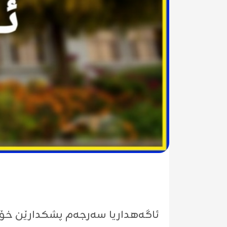
ئاگه‌هداریا سه‌رجه‌م پشكدارێن خۆل