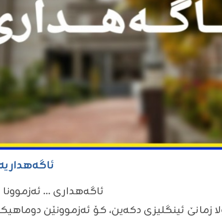
ئاگەهداریەک
ئاگەهداری … ئه‌زموونا خۆل
ا زمانێ ئینگلیزی دكه‌ین، كۆ ئه‌زموونێن دوماهیك