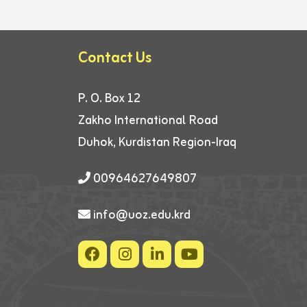
Contact Us
P. O. Box 12
Zakho International Road
Duhok, Kurdistan Region-Iraq
00964627649807
info@uoz.edu.krd