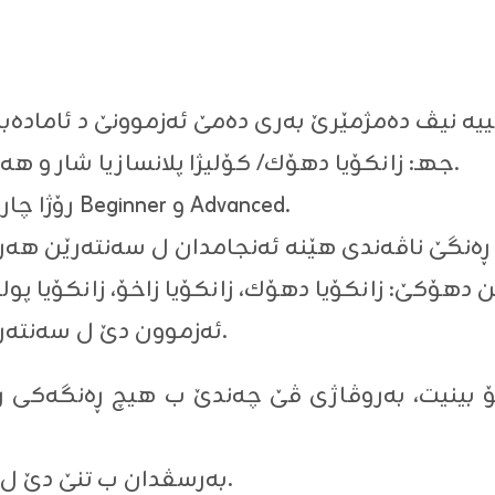
- جهـ: زانكۆیا دهۆك/ کۆلیژا پلانسازیا شار و هەرێمان، هه‌روه‌سا ناڤه‌ندا قوتابیان.
رۆژا چارشه‌مبێ ٢٦-٦-٢٠٢٤ هه‌ردوو ئاستێن Beginner و Advanced.
ئه‌زموون‌ دێ ل سه‌نته‌رێ زانكۆیا دهۆكێ هێنه‌ ئه‌نجامدا‌ن.
2- به‌رسڤدان ب تنێ دێ ل سه‌ر كومپیوته‌رێن لابوورێ بیت.