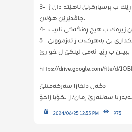
3- هیچ ڕوونكرنەك ده‌رباره‌ی پرسیاران‌ ژ لایێ چاڤدێرێن هۆلێن ئه‌زموونانڤه‌ ناهێته‌دان، و ڕێك ب پرسیاركرنێ ناهێته‌ دان ژ
چاڤدێرێن هۆلان.
https://drive.google.com/file/d/1
دگه‌ل داخازا سه‌ركه‌فتنێ
ەبەریا سەنتەرێ زمان/ زانكۆیا زاخۆ
2024/06/25 12:55 PM
975