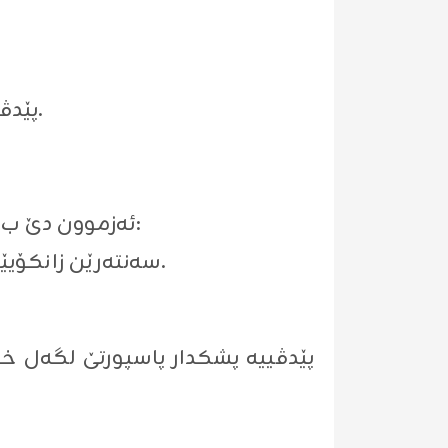
پێدڤییه‌ نیڤ ده‌مژمێرێ به‌رى ده‌مێ ئه‌زموونێ د ئاماده‌بن بۆ ئاماووەکاریێن به‌ری ئه‌زموونێ.
ئه‌زموون دێ ب ڕه‌نگێ ناڤه‌ندی هێنه‌ ئه‌نجامدان ل سه‌نته‌رێن هه‌رێما كوردستانێ وه‌كۆ ل خوارێ دیار:
سه‌نته‌رێن زانكۆیێن دهۆكێ: زانكۆیا دهۆك، زانكۆیا زاخۆ، زانكۆیا پولیته‌كنیكی یا دهۆك و زانكۆیا ئاكرێ.