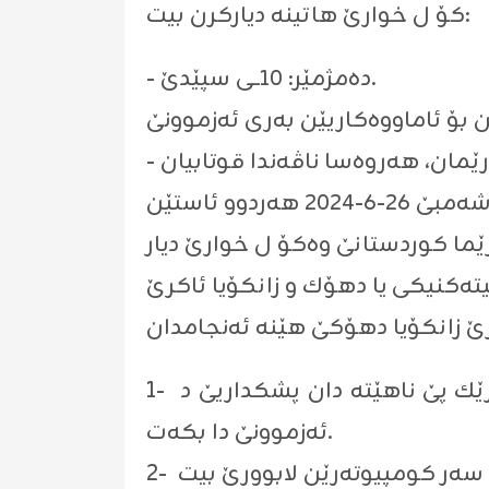
‌كۆ ل خوارێ هاتینه‌ دیاركرن بیت:
- دەمژمێر: ١٠ــی سپێدێ.
1- پێدڤییە پشكدار پاسپورتێ لگه‌ل خۆ بینیت، به‌روڤاژى ڤێ چه‌ندێ ب هیچ ڕه‌نگه‌كى رێك پێ ناهێته‌ دان پشكداریێ د
ئه‌زموونێ دا بكه‌ت.