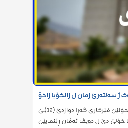
 ژ سەنتەرێ زمان ل زانکۆیا زاخۆ
ێن فێركارى گه‌ڕا دوازدێ (١٢)ــێ
ا خۆلێ دێ ل دویڤ ئه‌ڤان ڕێنمایێن