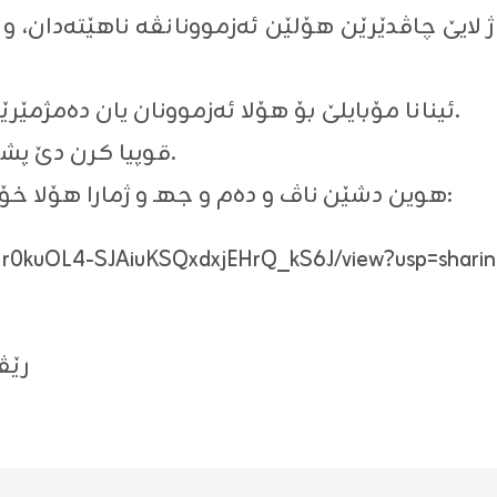
4- ئینانا مۆبایلێ بۆ هۆلا ئه‌زموونان یان ده‌مژمێرێن زیره‌ك ب هیچ ڕه‌نگه‌كی نابیت.
5- قوپیا کرن دێ پشكداری بێ به‌هركه‌ت ژ ئه‌زموونێ.
هوین دشێن ناڤ و ده‌م و جهـ و ژمارا هۆلا خۆ ببینن ب ڕێیا ئه‌ڤى لینكێ ل خوارێ:
OBIr0kuOL4-SJAiuKSQxdxjEHrQ_kS6J/view?usp=shari
رێڤ