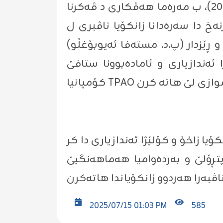
سمو) سەڕۆکێ پشکا پترۆلێ، بۆ ماوەیێ دوو ڕۆژان کۆ ڕێکەفتی (١٠-١١ی تیرمەها ٢٠٢٥)، ب مەرەما هەڤکاری د ڤەکرنا
خ دا سەرەدانا زانکۆیا ناڤبری ل
و ڕێزدار (پ.د. مستەفا ئەیوبۆغڵو)
ئەندازیاری و ئامادەبوونا ستافێ
ا زاخۆ و کۆلێژا ئەندازیاری دا کر
 پتڕۆلێ و بەردەوامیا هەماهەنگیێ
2025/07/15 01:03 PM
585