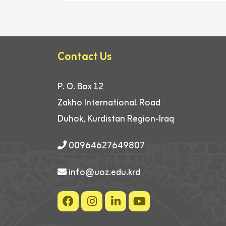
Contact Us
P. O. Box 12
Zakho International Road
Duhok, Kurdistan Region-Iraq
00964627649807
info@uoz.edu.krd