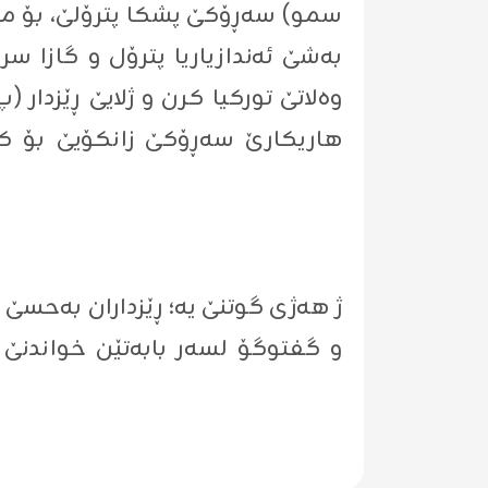
بەشێ ئەندازیاریا پترۆل و گازا س
وەلاتێ تورکیا کرن و ژلایێ ڕێزدار 
ھاریکارێ سەڕۆکێ زانکۆیێ بۆ کارو
ژ هەژی گوتنێ یە؛ ڕێزداران بەحسێ پ
و گفتوگۆ لسەر بابەتێن خواندنێ و 