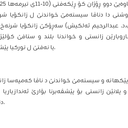
روشتی دا دناڤا سیستەمێ خواندنێ ل زانکۆیا شرنە
(پ.د. عبدالرحیم ئەلکیش) سەڕۆکێ زانکۆیا شرنەخ 
بارێن زانستی و خواندنا بلند و ستافێ کۆلێژا 
کۆمپانیا TPAO یا نەفتێ ل تورکیا پێشوازی لێ هاتە کرن.
ێکهاتە و سیستەمێ خواندنێ د ناڤا کەمپەسا زانکۆی
پلانێن زانستی بۆ پێشڤەبرنا بۆارێ ئەندازیاریا
دناڤبەرا هەردوو زانکۆیاندا هاتەکرن.