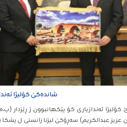
شاندەکێ کۆلیژا ئەنداز
 کۆلیژا ئەندازیاری کۆ پێکهاتبوون ژ ڕێزدار (پ.
مان عزیز عبدالکریم) سەڕۆکێ لیژنا زانستی ل پشکا پ