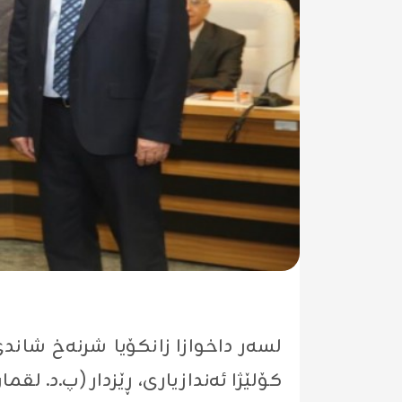
لسەر داخوازا زانکۆیا شرنەخ شاندێ
کۆلێژا ئەندازیاری، ڕێزدار (پ.د. لق