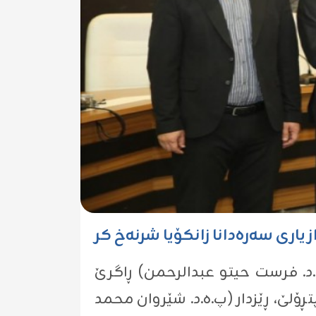
یاری سەرەدانا زانکۆیا شرنەخ کر
ھ.د. فرست حیتو عبدالرحمن) ڕاگرێ
تڕۆلێ، ڕێزدار (پ.ھ.د. شێروان محمد