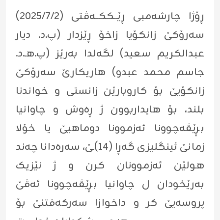
ڕۆژا چارشەمبی ڕێــککــەڤتی (٢٠٢٥/٧/٢)
سەرۆکێ زانکۆیا زاخۆ ڕێزدار (پ.د. دیار
عبدالکریم سعید) لگەلدا بەرێز (پ.هـ.د.
جاسم محمد عبدو) هاریکارێ سەرۆکێ
زانکۆیێ بۆ کاروبارێن زانستی و خواندنا
بلند، بۆ هایداربوون ژ ڕەوش و چاوانیا
بڕێڤەچوونا ئەزموونا دوماهیێ یا خۆلا
زمانێ ئینگلیزی گەڕا (١٤)ـێ، سەرەدانا چەند
هولێن ئەزموونان کرن و ژ نێزیک
بەرێخودان ل چاوانیا بڕێڤەچوونا ئەڤێ
پروسەیێ کر و داخوازا سەرکەفتنێ بۆ