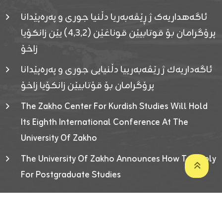
ئاگەهداریەک ژ ڕێڤەبەریا دڵنیا جوری و پەرەپێدانا
پرۆگرامان بۆ قوتابیێن قوناغێن (٤٫٣٫٢) یێن زانکۆیا
زاخۆ
ئاگەداریەك ژ رێڤەبەرییا دڵنیایی جوری و پەرەپێدانا
پرۆگرامان بۆ قۆتابیێن زانکۆیا زاخۆ
The Zakho Center For Kurdish Studies Will Hold
Its Eighth International Conference At The
University Of Zakho
The University Of Zakho Announces How To Apply
For Postgraduate Studies
Developed By ICT & Statistics Center-UOZ © 2026