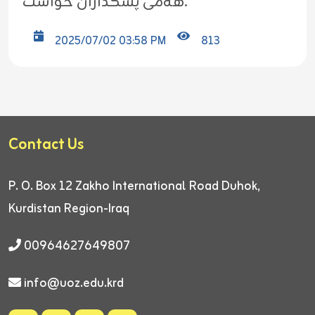
هەمی پشکداران خواست.
2025/07/02 03:58 PM
813
Contact Us
P. O. Box 12
Zakho International Road
Duhok,
Kurdistan Region-Iraq
00964627649807
info@uoz.edu.krd