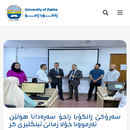
سەرۆکێ زانکۆیا زاخۆ سەرەدانا هولێن
ئەزموونا خۆلا زمانێ ئینگلیزی کر