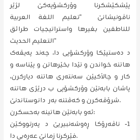
پێشکێشکرنا وۆرکشۆپەکێ لژێر
ناڤونیشانێ "تعليم اللغة العربية
للناطقين بغيرها واستراتيجيات طرائق
التعليم الحديث"
د دەستپێکا وۆرکشۆپی دا، چەند پەیڤەک
هاتنە خواندن و تێدا بخێرهاتن و پێناسە و
کار و چاڵاکیێن سەنتەری هاتنە دیارکرن،
پاشان بابەتێن وۆرکشۆپی ب درێژی هاتنە
شرۆڤەکرن و کەڤتنە بەر دانوستاندنێ.
ئەو بابەتێن هاتینە بەحسکرن:
١- ناڤەرۆکا ڕەوشەنبیریێ د پەرتووکێن
فێرکرنا زمانێ عەرەبی دا.