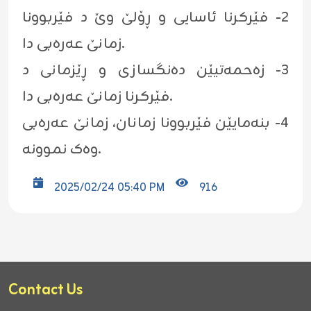
٢- فێرکرنا ئاسایی و ڕۆلێ وێ د فێربوونا
زمانێ عەرەبی دا.
٣- زەحمەتیێن دەنگسازی و ڕێزمانی د
فێرکرنا زمانێ عەرەبی دا.
٤- بنەمایێن فێربوونا زمانان، زمانێ عەرەبی
وەک نموونە.
2025/02/24 05:40 PM
916
Contact Us