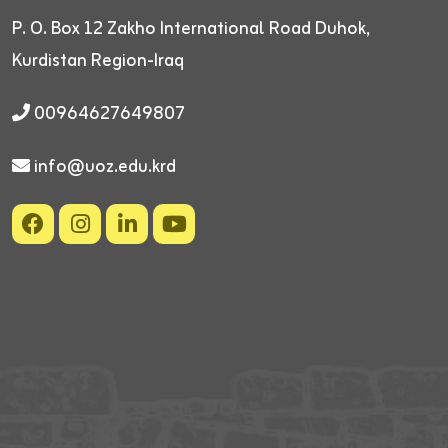
P. O. Box 12
Zakho International Road
Duhok,
Kurdistan Region-Iraq
00964627649807
info@uoz.edu.krd