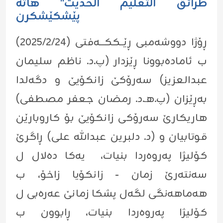
طرائق التعليم الحديث" هاتە
پێشکێشکرن
ڕۆژا دووشەمبی ڕێــککـــەفتی (٢٠٢٥/٢/٢٤)
ب ئامادەبوونا ڕێزدار (پ.د. ناظم سليمان
عبدالعزيز) سەرۆکێ زانکۆیێ و دگەلدا
بەڕێزان (پ.هـ.د. رمضان جعفر مصطفی)
هاریکارێ سەرۆکی زانکۆیێ بۆ کاروبارێن
قوتابیان و (د. دلبرین عبدالله علی) ڕاگرێ
کۆلیژا پەروەردا بنیات، یەکا دەلال ل
سەنتەرێ زمان - زانکۆیا زاخۆ، ب
هەماهەنگی لگەل پشکا زمانێ عەرەبی ل
کۆلیژا پەروەردا بنیات، ڕابوون ب