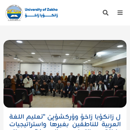
ل زانکۆیا زاخۆ وۆرکشۆپێ "تعليم اللغة
العربية للناطقين بغيرها واستراتيجيات