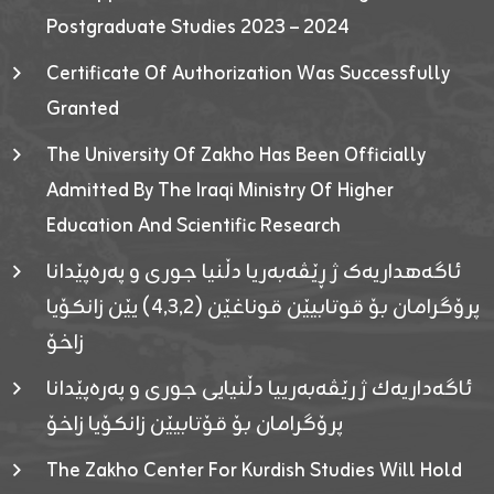
Postgraduate Studies 2023 – 2024
Certificate Of Authorization Was Successfully
Granted
The University Of Zakho Has Been Officially
Admitted By The Iraqi Ministry Of Higher
Education And Scientific Research
ئاگەهداریەک ژ ڕێڤەبەریا دڵنیا جوری و پەرەپێدانا
پرۆگرامان بۆ قوتابیێن قوناغێن (٤٫٣٫٢) یێن زانکۆیا
زاخۆ
ئاگەداریەك ژ رێڤەبەرییا دڵنیایی جوری و پەرەپێدانا
پرۆگرامان بۆ قۆتابیێن زانکۆیا زاخۆ
The Zakho Center For Kurdish Studies Will Hold