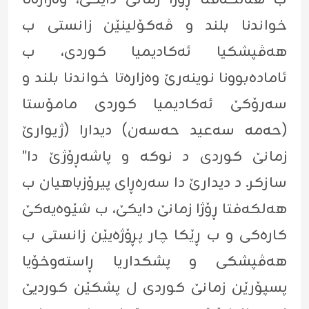
خواندنا بلند و ڤەکۆلینێن زانستی ب
هەڤپشکیا ئەکادیمیا کوردی، ب
ئامادەبوونا نوینەرێ وەزارەتا خواندنا بلند و
سەرۆکێ ئەکادیمیا کوردی مامۆستا
(حەمە سەعید حەسەن) دیدارا (ژیوارێ
زمانێ کوردی د نوکە و پاشەڕۆژێ دا"
سازکر. د دیدارێ دا سەرەڕای پیرۆزباهیان ب
هەلکەفتا ڕۆژا زمانێ دایکێ، ب شێوەیەکێ
کارەکی و ب ڕێکا چار پڕۆژەیێن زانستی ب
هەڤپشکی و پشکداریا ڕاستەوخۆیا
پسپۆرێن زمانێ کوردی ل پشکێن کوردیێ