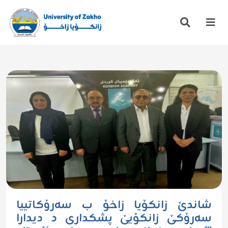
شاندێ زانکۆیا زاخۆ ب سەرۆکاتییا
سەرۆکێ زانکۆیێ پشکداری د دیدارا