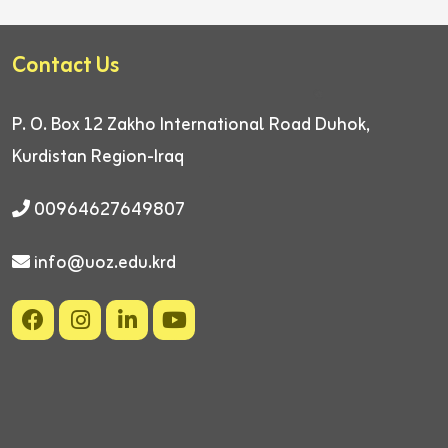
Contact Us
P. O. Box 12
Zakho International Road
Duhok,
Kurdistan Region-Iraq
00964627649807
info@uoz.edu.krd