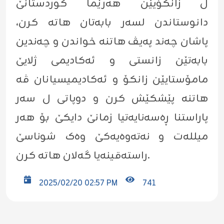
ل زانکۆیێن هەرێما کوردستانێ
دانوستاندن لسەر بابەتان هاتە کرن،
پاشان چەند پەیڤ هاتنە خواندن و چەندین
بابەتێن زانستى و ئەکادیمى ژلایێ
مامۆستایێن زانکۆ و ئەکادیمیسیانان ڤە
هاتنە پێشکێش کرن و دوپاتی ل سەر
پاراستنا ڕەسەنایەتیا زمانێ دایکێ بۆ هەر
میللەت و نەتەوەیەکێ وەک شوناسێ
راستەقینەیا گەلان هاتە کرن.
2025/02/20 02:57 PM
741