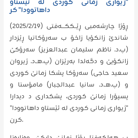
"ژیوارى زمانى کوردى لە ئێستاو
داهاتوودا" کر
ڕۆژا چارشەمبی ڕێــککـــەفتی (٢٠٢٥/٢/١٩)
شاندێ زانکۆیا زاخۆ ب سەرۆکاتیا ڕێزدار
(پ.د. ناظم سليمان عبدالعزيز) سەرۆکێ
زانکۆیێ و دگەلدا بەرێزان (پ.هـ.د. ژیروان
سعید حاجی) سەرۆکا پشکا زمانێ کوردی
و (پ.هـ.د. سانیا عبدالجبار) مامۆستا و
پسپۆرا زمانێ کوردی، پشکداری د دیدارا
"ژیوارى زمانى کوردى لە ئێستاو داهاتوودا"
کرن.
ب هەلکەفتا ڕۆژا زمانێ دایکێ، وەزارەتا