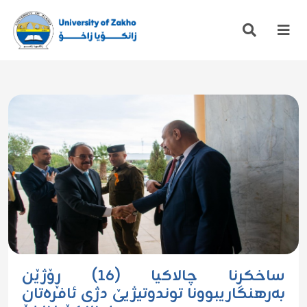
ساخکرنا چالاکیا (١٦) ڕۆژێن
بەرهنگاریبوونا توندوتیژیێ دژی ئافرەتان