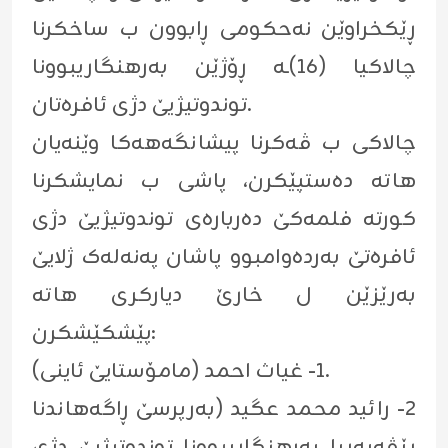
ڕێکخراوێن نەحکومی ڕابوون ب ساخکرنا
چالاکیا (١٦)ـە ڕۆژێن بەرهنگاریبوونا
توندوتیژیێ دژی ئافرەتان.
چالاکی ب ڤەكرنا پيشانگەهەکا وێنەیان
هاتە دەستپێکرن، پاشى ب نمايشكرنا
كورته فلمەکێ دەربارەى توندوتیژیێ دژى
ئافرەتێ بەردەوامبوو پاشان پەنەلەک ژلایێ
بەرێزێن ل خارێ دیارکری هاتە
پێشکێشکرن:
١- غیاث احمد (مامۆستایێ ئاینی).
٢- رائید محمد عگید (بەرپرسێ ڕاگەهاندنا
ڕێڤەبەریا بەرهنگاریبوونا توندوتیژیێ دژی