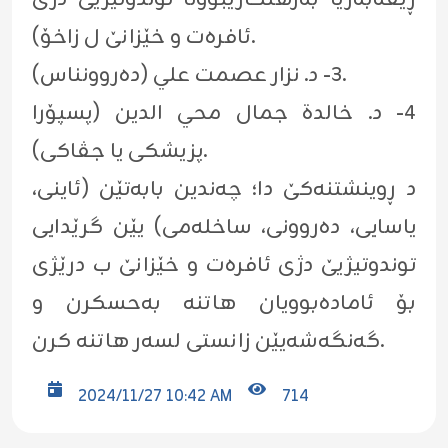
ئافرەت و خێزانێ ل زاخۆ).
٣- د. نزار عصمت علي (دەروونناس).
٤- د. خالدة جمال محي الدين (پسپۆرا
پزیشکی یا جڤاکی).
د ڕوینشتنەکێ دا؛ چەندین بابەتێن (ئاینی،
یاسایی، دەروونی، ساخلەمی) یێن گرێدایی
توندوتیژیێ دژی ئافرەت و خێزانێ ب درێژی
بۆ ئامادەبوویان هاتنە بەحسکرن و
گەنگەشەیێن زانستی لسەر هاتنە کرن.
2024/11/27 10:42 AM
714