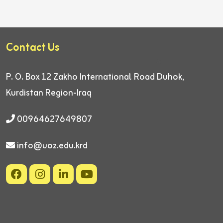
Contact Us
P. O. Box 12
Zakho International Road
Duhok,
Kurdistan Region-Iraq
00964627649807
info@uoz.edu.krd