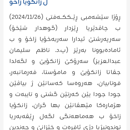
ل زانکۆیا زاخۆ
ڕۆژا سێشەمبی ڕێــککــەفتی (٢٠٢٤/١١/٢٦)
ب چاڤدێریا ڕێزدار (گوهدار شێخۆ)
سەرپەرشتێ ئیدارا سەربەخۆیا زاخۆ و ب
ئامادەبوونا بەرێز (پ.د. ناظم سليمان
عبدالعزيز) سەرۆکێ زانکۆیێ و لگەلدا
جڤاتا زانکۆیێ و مامۆستا، فەرمانبەر،
قوتابیان، هەروەسا کەسانێن ژ بیاڤێن
جودا جودا یێن کەرتێن گشتی و تایبەت و
هژمارەکا مێهڤانێن بها گران، زانکۆیا
زاخۆ ب هەماهەنگی لگەل ڕێڤەبەریا
توندوتیژیا دژی ئافرەت و خێزانێ و چەندین