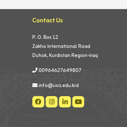
Contact Us
P. O. Box 12
Zakho International Road
Duhok, Kurdistan Region-Iraq
00964627649807
info@uoz.edu.krd