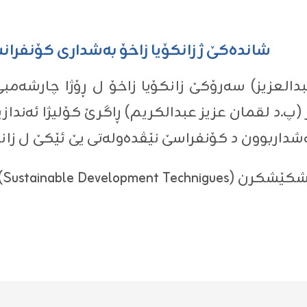
شاندەکێ ژ زانکۆیا زاخۆ بەشداری کۆنفران
ێز (پ.د لقمان عزیز عبدالکریم) ڕاگرێ کۆلیژا ئەندا