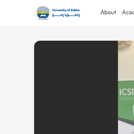
About
Aca