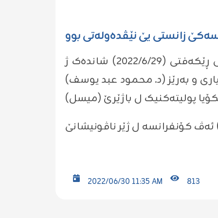
سەکێ زانستی یێ نێڤدەولەتی بوو
ب نوینەراتیا (پ.د ناظم سليمان عبدالعزيز) سەرۆکێ زانکۆیا زاخۆ ل ڕۆژا چارشەمبی ڕێکەفتی (٢٠٢٢/٦/٢٩) شاندەک ژ
زیاری و بەرێز (د. محمود عبد یوسف
2022/06/30 11:35 AM
813