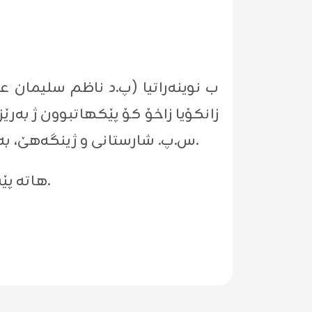
زانکۆیا زاخۆ کۆ پێکهاتبوون ژ بەر)
س.پ. شارستانی و ژینگەهێ، بەشداربوون د کۆنفراسێ نێڤدەولەتی یێ ئێکێ ل زانکۆیا پولیتەکنیک ل باژێرێ (میسل).
ئەڤ کۆنفرانسە ل ژێر ناڤونیشانێ (Sustainable Development Technigues) هاتە پێشکێشکرن.