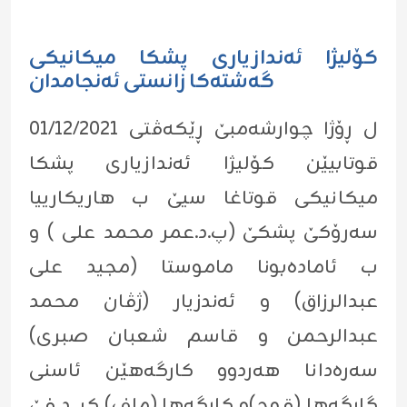
كۆلیژا ئه‌ندازیارى پشكا میكانیكى
گه‌شته‌كا زانستى ئه‌نجامدان
ل ڕۆژا چوارشه‌مبێ ڕێكه‌ڤتى 01/12/2021
قوتابیێن كۆلیژا ئه‌ندازیارى پشكا
میكانیكى قوتاغا سیێ ب هاریكارییا
سه‌رۆكێ پشكێ (پ.د.عمر محمد علی ) و
ب ئامادەبونا ماموستا (مجید علی
عبدالرزاق) و ئەندزیار (ژڤان محمد
عبدالرحمن و قاسم شعبان صبری)
سەرەدانا هەردوو کارگەهێن ئاسنی
گارگەها (قوج)و کارگەها (ماف) کر .د فێ