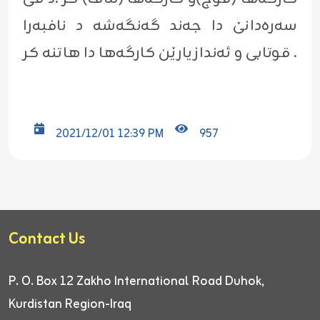
سەرەدانێ دا جەند گەنگەشە د نافبەرا
قوتابی و ئەندازیارێن کارگەها دا هاتنە کر .
2021/12/01 12:39 PM
957
Contact Us
P. O. Box 12
Zakho International Road
Duhok,
Kurdistan Region-Iraq