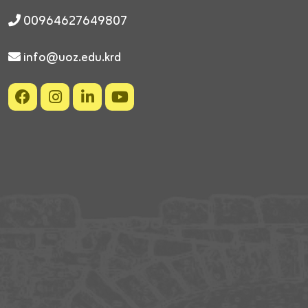
00964627649807
info@uoz.edu.krd