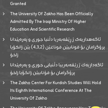
Granted
The University Of Zakho Has Been Officially
Admitted By The Iraqi Ministry Of Higher
Education And Scientific Research
ئاگەهداریەک ژ ڕێڤەبەریا دڵنیا جوری و پەرەپێدانا
پرۆگرامان بۆ قوتابیێن قوناغێن (٤٫٣٫٢) یێن زانکۆیا
زاخۆ
ئاگەداریەك ژ رێڤەبەرییا دڵنیایی جوری و پەرەپێدانا
پرۆگرامان بۆ قۆتابیێن زانکۆیا زاخۆ
The Zakho Center For Kurdish Studies Will Hold
Its Eighth International Conference At The
University Of Zakho