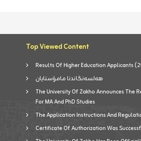
Top Viewed Content
Results Of Higher Education Applicants
هەلسەنگاندنا مامۆستایان
The University Of Zakho Announces The R
For MA And PhD Studies
The Application Instructions And Regulat
Certificate Of Authorization Was Success