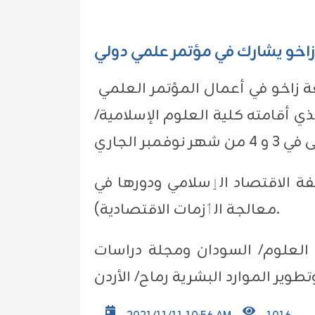
اخو يشارك في مؤتمر علمي دولي
شارك الأستاذ المساعد الدكتور أياد كامل التدريسي بقسم الدراسات الإسلامية/جامعة زاخو في أعمال المؤتمر العلمي
ذي أقامته كلية العلوم الإسلامية
ة الاقتصاد الٳسلامي ودورها في
معالجة الٲزمات الاقتصادية).
 العلوم/ السودان ومجلة دراسات