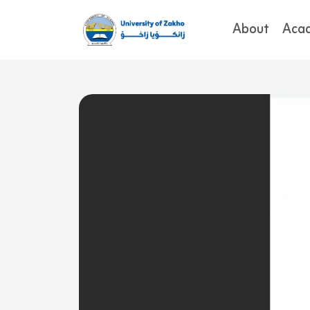
About
Aca