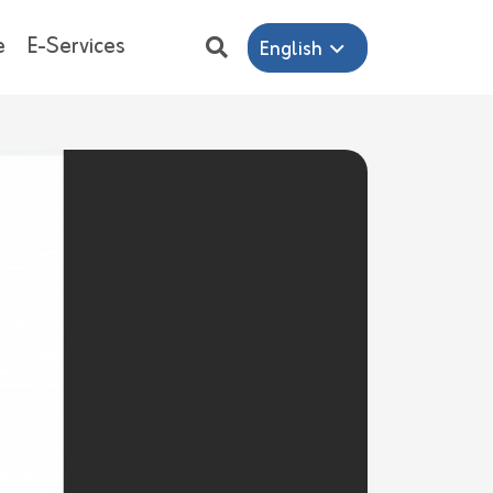
e
E-Services
English