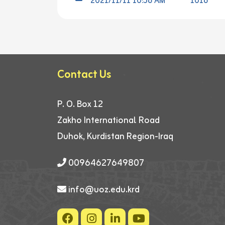
2021/11/11 10:56 AM
1016
Contact Us
P. O. Box 12
Zakho International Road
Duhok, Kurdistan Region-Iraq
00964627649807
info@uoz.edu.krd