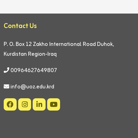
Contact Us
P. O. Box 12
Zakho International Road
Duhok,
Kurdistan Region-Iraq
00964627649807
info@uoz.edu.krd