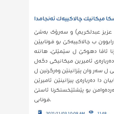
شكا میكانیك چالاكییه‌ك ئه‌نجامدا
ان عزیز عبدلکریم) و سەرۆک بەشێ
وون ب چالاكییه‌كێ بو قوتابیێن
نا ئاڤا دهوکێ ل سێمێلێ، هاتنە
ن دەربارەی ئامیرین میکانیکى دگەل
 ل سەر وان پێزانینێن وەرگرتین ل
ن دا دەربارەى پیزانینێن ئامیرێن
ەردەوامن بو پێشئێخستکرنا ئاستێ
قوتابی.