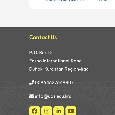
2021/11/03 10:09 AM
1148
Contact Us
P. O. Box 12
Zakho International Road
Duhok, Kurdistan Region-Iraq
00964627649807
info@uoz.edu.krd