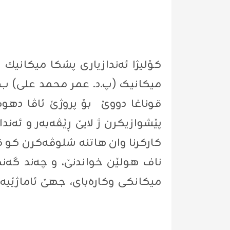
کۆلیژا ئه‌ندازیارى پشكا میكانیك
میکانیک (پ.د. عمر محمد علی) ب 
قوناغا دووێ بۆ پروژێ ئاڤا دهوک
پێشوازیکرن ژ لایێ ڕێڤەبەر و ئەندا
کارکرنا وان هاتنە شلوڤەکرن کو قو
ناف هولێن خواندنێ، و چەند گەنگەش
میکانکى وکارەبای، جهێ ئاماژێیە 