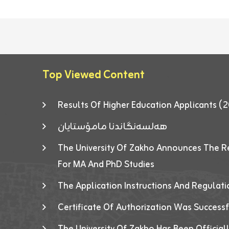
Top Viewed Content
Results Of Higher Education Applicants
هەلسەنگاندنا مامۆستایان
The University Of Zakho Announces The R
For MA And PhD Studies
The Application Instructions And Regulat
Certificate Of Authorization Was Success