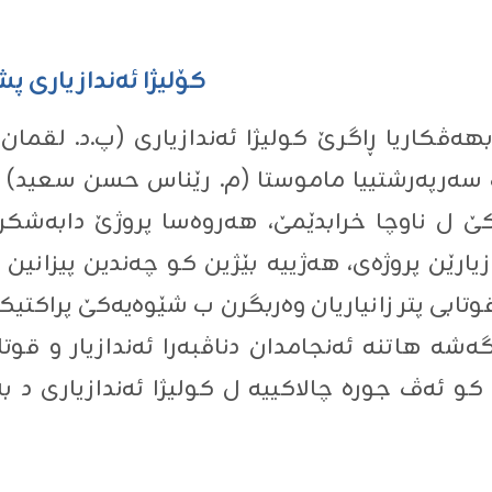
کۆلیژا ئه‌ندازیارى پ
 بهه‌ڤكاریا ڕاگرێ کولیژا ئەندازیاری (پ.د. لقم
سەرپەرشتییا ماموستا (م. رێناس حسن سعید) راب
ێ ل ناوچا خرابدێمێ، هەروەسا پروژێ دابەشکر
زیارێن پروژەی، هه‌ژییه‌ بێژین كو چەندین پیزانی
تابی پتر زانیاریان وەربگرن ب شێوەیەکێ پراکتیکی
ە هاتنە ئەنجامدان دناڤبەرا ئەندازیار و قوتابیا
کو ئەڤ جورە چالاکییە ل کولیژا ئەندازیاری د ب