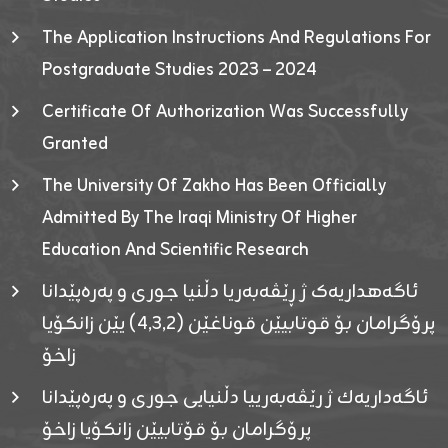
The Application Instructions And Regulations For
Postgraduate Studies 2023 – 2024
Certificate Of Authorization Was Successfully
Granted
The University Of Zakho Has Been Officially
Admitted By The Iraqi Ministry Of Higher
Education And Scientific Research
ئاگەهداریەک ژ ڕێڤەبەریا دڵنیا جوری و پەرەپێدانا
پرۆگرامان بۆ قوتابیێن قوناغێن (٤٫٣٫٢) یێن زانکۆیا
زاخۆ
ئاگەداریەك ژ رێڤەبەرییا دڵنیایی جوری و پەرەپێدانا
پرۆگرامان بۆ قۆتابیێن زانکۆیا زاخۆ