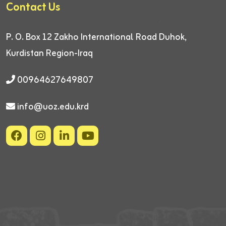
Contact Us
P. O. Box 12
Zakho International Road
Duhok,
Kurdistan Region-Iraq
00964627649807
info@uoz.edu.krd