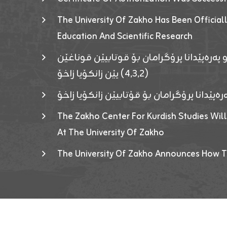
The University Of Zakho Has Been Officiall
Education And Scientific Research
 پەرەپێدانا پرۆگرامان بۆ قوتابیێن قوناغێن
(٤٫٣٫٢) یێن زانکۆیا زاخۆ
ەپێدانا پرۆگرامان بۆ قۆتابیێن زانکۆیا زاخۆ
The Zakho Center For Kurdish Studies Will
At The University Of Zakho
The University Of Zakho Announces How T
Developed By ICT & Statistics Center-UOZ © 2026