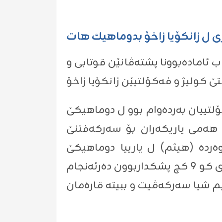
ه‌كرى ل زانكۆیا زاخۆ بدوماهیك هات
تیا پەروەردە، ب ئاماده‌بوونا پشته‌ڤانێن قوتابى و
وتابییان ژ هه‌مى كۆلیژ و فه‌كۆلتییان به‌رده‌وام بوو ل دوماهیكێ
هه‌مى یاریكه‌ران بۆ سه‌ركه‌فتنێ
وه‌رده‌ (هیثم) ل یارییا دوماهیكێ
فه‌كۆلتییا په‌روه‌رده‌ شیا بسه‌ركه‌ڤیت ب ئه‌نجامێ 2-0. هه‌روه‌سا لسه‌ر ئاستێ كچان ژى كو 9 كچ پشكداربوون ده‌رئه‌نجام