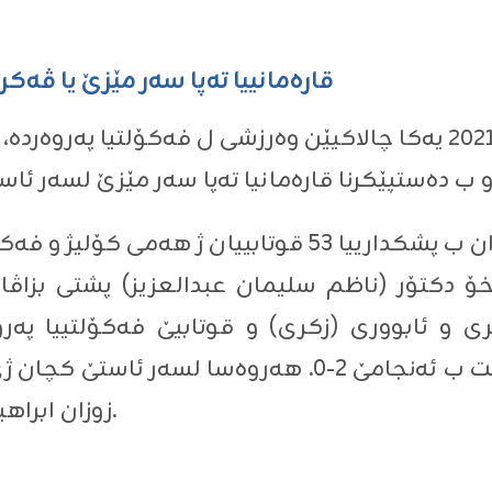
قاره‌مانییا ته‌پا سه‌ر مێزێ یا ڤ
ل ڕوژا ئێکشەمبێ ڕێکەفتی ٢٤-١٠-٢٠٢١ یەکا چالاکیێن وەرزشی ل فەکۆل
ئه‌ڤ قاره‌مانییه‌ بۆ ماوه‌یێ چوار رۆژان ب پشكدارییا 53 ق
اخۆ دكتۆر (ناظم سلیمان عبدالعزیز) پشتى بزاڤا 
ێرى و ئابوورى (زكرى) و قوتابیێ فه‌كۆلتییا په‌ر
زوزان ابراهیم شیا سه‌ركه‌ڤیت و ببیته‌ قاره‌مان.