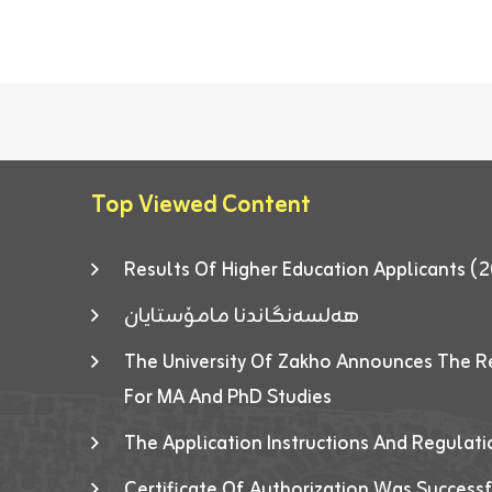
Top Viewed Content
Results Of Higher Education Applicants
هەلسەنگاندنا مامۆستایان
The University Of Zakho Announces The R
For MA And PhD Studies
The Application Instructions And Regulat
Certificate Of Authorization Was Success