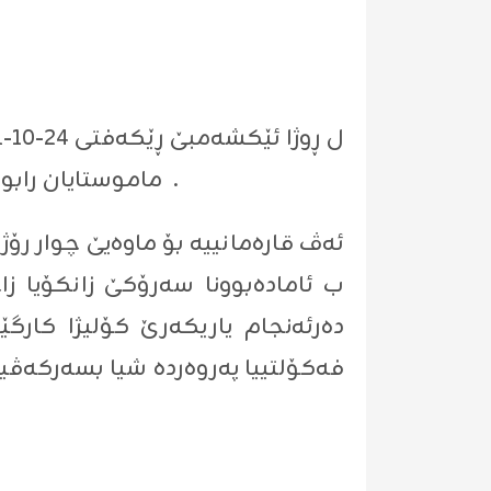
ماموستایان رابوو ب دەستپێکرنا قارەمانیا تەپا سەر مێزێ لسەر ئاستێ کولیژ و فەکۆلتیێن زانکۆیا زاخۆ .
ب ئاماده‌بوونا سه‌رۆكێ زانكۆیا ز
ده‌رئه‌نجام یاریكه‌رێ كۆلیژا كارگ