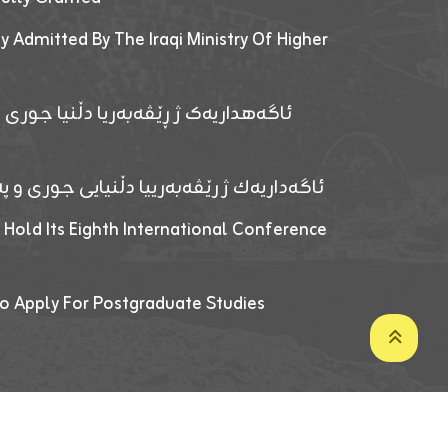
y Admitted By The Iraqi Ministry Of Higher
ئاگەهداریەک ژ ڕێڤەبەریا دڵنیا جوری و
ئاگەداریەك ژ رێڤەبەرییا دڵنیایی جوری و پەر
 Hold Its Eighth International Conference
o Apply For Postgraduate Studies