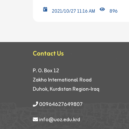
2021/10/27 11:16 AM
896
Contact Us
P. O. Box 12
Zakho International Road
Duhok, Kurdistan Region-Iraq
00964627649807
info@uoz.edu.krd