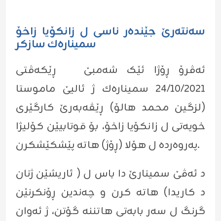
سەنتەرێ جێندەر ناسی ل زانکۆیا زاخۆ
سمینارەك سازکر
ئەڤرۆ ڕۆژا ئێک شەمبێ ڕێکەڤتی
٢٤/١٠/٢٠٢١ سمینارەك ژ ئالیێ ماموستا
(لزگین محمد هالۆ) ڕێڤەبەرێ کارگێری
خویەتی ل زانکۆیا زاخۆ، بۆ قوتابیێن کۆلیژا
پەروەردە ل ھۆلا (ڕۆژ) ھاتە پێشکێشکرن.
د ئەڤێ سمینارێ دا باس ل ( ئاریشێن ژنان
د کاریدا) ھاتە کرن و چەندین ڕۆنکرنێن
گرنگ ل سەر بابەتی ھاتننە گۆتن، ژ ئەوان