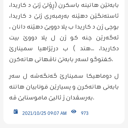
بابەتێن ھاتینە باسکرن (ڕۆلێ ژنێ د کاریدا،
ئاستەنگێن دهێنە بەرمبەری ژنێ د کاریدا،
بوچی ژن د کاریدا ب پلا دوویێ دهێتە دانان ،
ئەگەرێن چنە کو ژن ل پلا دووێ بیت
دکاریدا، ...هتد ) ب درێژاهیا سمینارێ
کفتوگو لسەر بابەتێ ناڤهاتی هاتەکرن.
ل دوماھیکا سمینارێ گەنگەشە ل سەر
بابەتی ھاتەکرن و پسیارێن قوتابیان ھاتنە
بەرسڤدان ژ ئالیێ ماموستایێ ڤە.
2021/10/25 09:07 AM
973