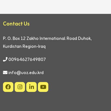
Contact Us
P. O. Box 12
Zakho International Road
Duhok,
Kurdistan Region-Iraq
00964627649807
info@uoz.edu.krd