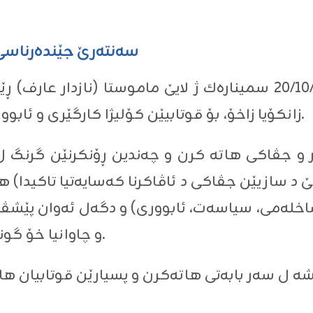
سەنتەرێ جێندەرناسی 
ل ڕۆژا چوارشەمبێ ڕێکەڤتی 20/10/2021 سمینارەك ژ لایێ ماموستا
زانکۆیا زاخۆ، بۆ قوتابیێن کۆلیژا کارگێری و ئابووری ل ھۆلا (ڕۆژ) ھاتە پێشکێشکرن.
و جڤاكى ھاتە کرن و چەندین ڕۆنکرنێن گرنگ ل 
 د سازیێن جڤاکی د ئاڤاکرنا کەسایەتیا تاکیدا) ھە
ساخلەمی، سیاسەت، ئابووری) و دگەل ئەوان پێشڤە
و چاوانیا خۆ گونجاندنێ دگەل ئەوان پێشڤەچوونان.