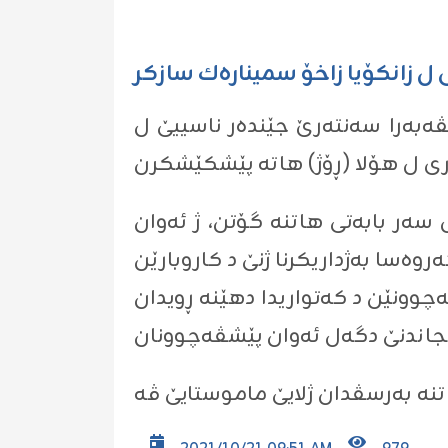
ل زانکۆیا زاخۆ سمینارەك سازکر
 (نازدار عارف) ڕێڤەبەرا سەنتەرێ جێندەر ناسییێ ل
سەر بابەتی ھاتنە گۆتن، ژ ئەوان
روەسا بەژداریکرنا ژنێ د کاروبارێن
چوونێن د کەتواریدا دھێنە ڕویدان