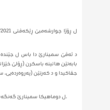
د ئەڤێ سمینارێ دا باس ل جێندەر 
بابەتێن ھاتینە باسکرن (ڕۆلێ خێزانێ
جڤاکیدا و د کەرتێن (پەروەردەیی، 
ل دوماھیکا سمینارێ گەنگەشە ل سەر بابەتی ھاتەکرن و پسیارێن قوتابیان ھاتنە بەرسڤدان ژلایێ ماموستایێ ڤە.