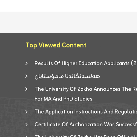
Top Viewed Content
Results Of Higher Education Applicants
هەلسەنگاندنا مامۆستایان
The University Of Zakho Announces The R
For MA And PhD Studies
The Application Instructions And Regulat
Certificate Of Authorization Was Success