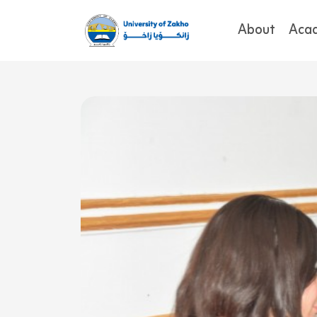
About
Aca