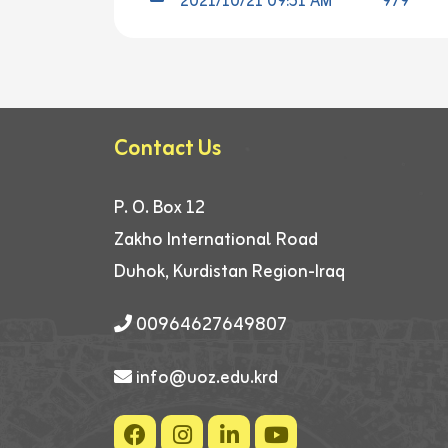
2021/10/21 09:51 AM
979
Contact Us
P. O. Box 12
Zakho International Road
Duhok, Kurdistan Region-Iraq
00964627649807
info@uoz.edu.krd