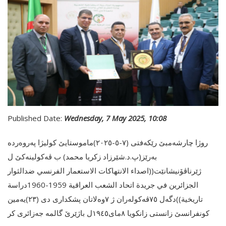
Published Date:
Wednesday, 7 May 2025, 10:08
روژا چارشەمبێ رێکەفتى (٧-٥-٢٠٢٥)ماموستایێ کولیژا پەروەردە
بەرێز(پ.د.شێرزاد زکریا محمد) ب ڤەکولینەکێ ل
ژێرناڤۆنیشانێت((اصداء الانتهاكات الاستعمار الفرنسي ضدالثوار
الجزائرين في جريدة اتحاد الشعب العراقية 1959-1960دراسة
تاريخية))دگەل ٧٥ڤەکولەران ژ ٧وەلاتان پشکداری دی (٢٣)یەمین
کونفرانسێ زانستی زانکویا ٨مای١٩٤٥ل باژێرێ گالمە جەزائری کر