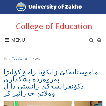
College of Education
MENU
Top Stories
News
ماموستایەکێ زانکۆیا زاخۆ کۆلیژا
پەروەردە پشکداری
دکۆنفرانسەکێ زانستى دا ل
وەلاتێ جەزائیر کر