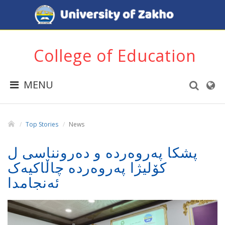
College of Education
MENU
Top Stories
News
پشکا پەروەردە و دەرونناسی ل
کۆلیژا پەروەردە چاڵاکیەک
ئەنجامدا