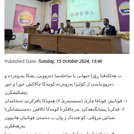
Published Date:
Tuesday, 15 October 2024, 13:40
ب هەلکەفتا ڕۆژا جیهانی یا ساخلەمیا دەروونی، پشکا پەروەردە و
دەروونناسی ل کۆلیژا پەروەردە کومەکا چالاکیێن جورا و جور
پێشکێشکرن:
١- قوتابیێن قوناغا چارێ (سمستەرێ ٧) هەوەکا پاقژکرنێ ئەنجامدان.
٢- ڤەکرنا پیشانگەهەکێ: بەرچاڤکرنا کومەکا ئالاڤێن دەستنیشانکرنا
شیانێن مرۆڤی، کۆ هندەک ژ وان ب دەستێ قوتابیان هاتبوون
بەرهەڤکرن.