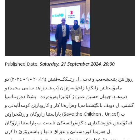
Published Date:
Saturday, 21 September 2024, 20:00
ڕۆژانێن پێنجشەمب و ئەینی ل ڕێــککــەڤتیێن (٢٠٫١٩ - ٩ - ٢٠٢٤) دو
مامۆستایێن زانکۆیا زاخۆ بەرێزان (پ.هـ.د زاهد سامی محمد) و
(پ.هـ.د. جیهان حسین عمر) ژ کۆلیژا پەروەردە - پشکا دەرونناسیا
گشتی، ل دویف بانگێشتنامەیا وەزارەتا کار و کاروبارێن کومەڵایەتی و
پاراستنا زاروکان و ڕێکخراوێن (Save the Children , Unicef) ب
ڤەکۆلینێن خۆ پشکداری د کۆنفڕانسەکێ تایبەت ب پاراستنا زارۆکان
ل هەرێما کوردستانێ و عێراق د نها و پاشەڕۆژێ دا کرن.