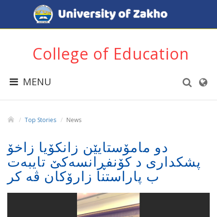
College of Education
MENU
Top Stories
News
دو مامۆستایێن زانکۆیا زاخۆ
پشکداری د کۆنفڕانسەکێ تایبەت
ب پاراستنا زارۆکان ڤە کر