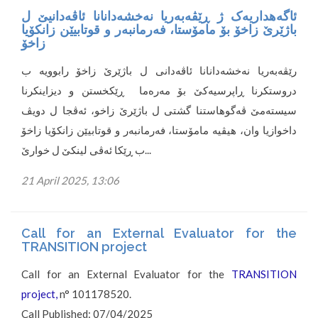
ئاگەهداریەک ژ ڕێڤەبەریا نەخشەدانانا ئاڤەدانیێ ل
باژێرێ زاخۆ بۆ مامۆستا، فەرمانبەر و قوتابیێن زانکۆیا
زاخۆ
رێڤەبەریا نەخشەدانانا ئاڤەدانی ل باژێرێ زاخۆ رابوویە ب
دروستکرنا ڕاپرسیەکێ بۆ مەرەما ڕێکخستن و دیزاینکرنا
سیستەمێ ڤەگوهاستنا گشتی ل باژێرێ زاخو، ئەڤجا ل دویڤ
داخوازیا وان، هیڤیە مامۆستا، فەرمانبەر و قوتابیێن زانکۆیا زاخۆ
ب ڕێکا ئەڤی لینکێ ل خوارێ...
21 April 2025, 13:06
Call for an External Evaluator for the
TRANSITION project
Call for an External Evaluator for the
TRANSITION
project,
n° 101178520.
Call Published: 07/04/2025