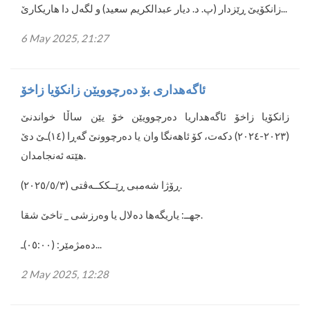
زانكۆیێ ڕێزدار (پ. د. ديار عبدالكريم سعيد) و لگەل دا هاریكارێ...
6 May 2025, 21:27
ئاگەهداری بۆ دەرچوویێن زانکۆیا زاخۆ
زانکۆیا زاخۆ ئاگەهداریا دەرچوویێن خۆ یێن ساڵا خواندنێ
(٢٠٢٣-٢٠٢٤) دکەت، کۆ ئاهەنگا وان یا دەرچوونێ گەڕا (١٤)ـێ دێ
هێتە ئەنجامدان.
ڕۆژا شەمبی ڕێــککــەڤتی (٢٠٢٥/٥/٣).
جهــ: یاریگەها دەلال یا وەرزشی _ تاخێ شقا.
دەمژمێر: (٠٥:٠٠)ـ...
2 May 2025, 12:28