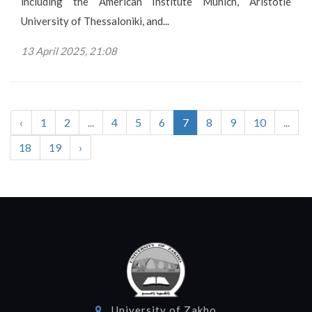
including the American Institute Munich, Aristotle
University of Thessaloniki, and...
13 April 2025, 21:08
‹
1
2
...
4
5
6
7
8
9
10
...
18
19
›
University of Zakho