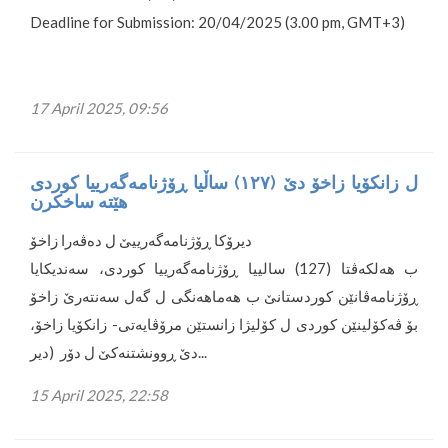
Deadline for Submission: 20/04/2025 (3.00 pm, GMT+3)
17 April 2025, 09:56
ل زانکۆیا زاخۆ دێ (١٢٧) ساڵیا ڕۆژنامه‌گه‌رييا كوردى
هێتە ساخکرن
ديرۆكا ڕۆژنامەگەرییێ ل دەڤەرا زاخۆ
ب هه‌لكه‌ڤتا (127) سالييا ڕۆژنامه‌گه‌رييا كوردى، سه‌نديكايا
ڕۆژنامه‌ڤانێن كوردستانێ ب هه‌ماهه‌نگى ل گه‌ل سه‌نته‌رێ زاخۆ
بۆ ڤه‌كۆلينێن كوردى ل كۆليژا زانستێن مرۆڤايه‌تى- زانكۆيا زاخۆ،
دێ ڕوونشتنه‌كێ ل دۆر (دير...
15 April 2025, 22:58