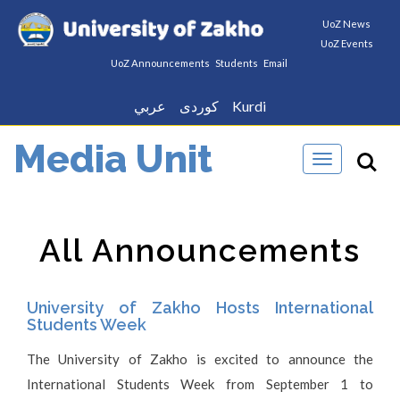
UoZ News
UoZ Events
UoZ Announcements
Students
Email
Kurdi
كوردى
عربي
Media Unit
Toggle
navigation
All Announcements
University of Zakho Hosts International
Students Week
The University of Zakho is excited to announce the
International Students Week from September 1 to