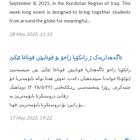
September 8, 2025, in the Kurdistan Region of Iraq. This
week-long event is designed to bring together students
from around the globe for meaningful...
28 May 2025, 11:10
ئاگەهداریەک ژ زانکۆیا زاخۆ بۆ قوتابیێن قوناغا ئێکێ
زانکۆیا زاخۆ ئاگەهداریا قوتابیێن قوناغا ئێکێ یێن سیستەمێ
(بۆلۆنا) خواندنا سپێدەهیان دکەت، ئەوێن هەتا نوکە بایۆمەتریا خۆ
چێنەکری، ڕۆژا پێنجشەمبی ڕێـککەڤتی (٢٠٢٥/٥/٢٢) دوماهیک
ژڤانێ دروستکرنا بایۆمەتریێ یە.
بۆ زانین: بۆ دروستکرنا بایۆمەتریێ، قوتا...
17 May 2025, 19:22