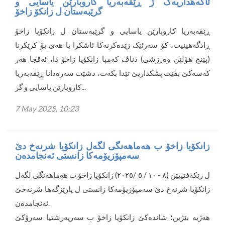
ئاگەهداریەک ژ ڕێڤەبەریا کاروبارێن یاسایی و
گرێبەستان ل زانکۆ زاخۆ
ڕێڤەبەریا کاروبارێن یاسایی و گرێبەستان ل زانکۆیا زاخۆ
ڕادگەهینیت، کۆ سەرئێک زێدەکرنەکا ئاشکرا یا هەی بۆ کرێکرنا
(پێنج هۆلێن وەرزشی) دناڤ کەمپا زانکۆیا زاخۆ دا، ئەڤجا هەر
کەسەکێ بڤێت پشکداریێ تێدا بکەت، دشێت سەرەدانا ڕێڤەبەریا
کاروبارێن یاسایی و گر...
7 May 2025, 10:23
زانكۆیا زاخۆ ب هەماهەنگی لگەل زانكۆیا شرنەخ دێ
سەمپۆزیۆمەكا زانستی ئەنجامدەن
ل رێكەفتییێن (٨ - ١٠ / ٥ /٢٠٢٥) زانكۆیا زاخۆ ب هەماهەنگی لگەل
زانكۆیا شرنەخ دێ سەمپۆزیۆمەكا زانستی ل پارێزگەها شرنەخێ
ئەنجامدەن.
هەژیە بێژین؛ شاندەكێ زانكۆیا زاخۆ ب سەرپەرشتیا سەرۆكێ